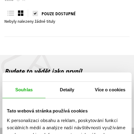
Young adult (SK)
Zahraniční literatura
Zdraví a životní styl
POUZE DOSTUPNÉ
Nebyly nalezeny žádné tituly
Všechny tituly
Budete to vědět jako první!
Zajímá Vás, jaký knižní hit právě vychází, na jaké zboží je výhodná
sleva, jaká běží soutěž o ceny? Přihlášením k odběru našich e-
Souhlas
Detaily
Více o cookies
mailových novinek
souhlasíte se zpracováním osobních údajů
.
Vaše e-
Vaše e-
Přihlásit se
mailová
mailová
Vaše e-mailová adresa
Tato webová stránka používá cookies
adresa
adresa
K personalizaci obsahu a reklam, poskytování funkcí
sociálních médií a analýze naší návštěvnosti využíváme