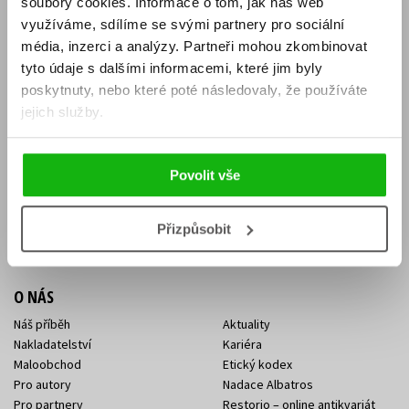
soubory cookies.
Informace o tom, jak náš web
E-SHOP
využíváme, sdílíme se svými partnery pro sociální
média, inzerci a analýzy.
Partneři mohou zkombinovat
Aktuality
Knižní novinky
tyto údaje s dalšími informacemi, které jim byly
Naši autoři
Dárkové poukazy
Obchodní podmínky
Affiliate program
poskytnuty, nebo které poté následovaly, že používáte
Jak nakoupit
Ochrana soukromí
jejich služby.
Doprava a platba
Zpětný odběr elektroodpadu
Benefitní a slevové programy
Povolit vše
KONTAKTY
Kontakt na e-shop
Kontakty Albatros Media
Přizpůsobit
Sídlo společnosti
O NÁS
Náš příběh
Aktuality
Nakladatelství
Kariéra
Maloobchod
Etický kodex
Pro autory
Nadace Albatros
Pro partnery
Restorio – online antikvariát