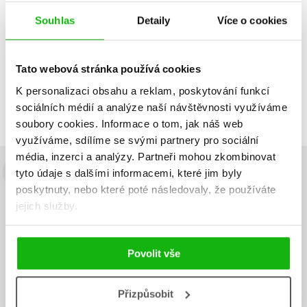
Do košíku
Souhlas
Detaily
Více o cookies
Tato webová stránka používá cookies
Zobrazuji 1 až 1 z celkem 1 záznamů
Zobraz záznamů
K personalizaci obsahu a reklam, poskytování funkcí
Předchozí
1
Další
sociálních médií a analýze naší návštěvnosti využíváme
soubory cookies.
Informace o tom, jak náš web
využíváme, sdílíme se svými partnery pro sociální
média, inzerci a analýzy.
Partneři mohou zkombinovat
tyto údaje s dalšími informacemi, které jim byly
Budete to vědět jako první!
poskytnuty, nebo které poté následovaly, že používáte
Zajímá Vás, jaký knižní hit právě vychází, na jaké zboží je výhodná
jejich služby.
sleva, jaká běží soutěž o ceny? Přihlášením k odběru našich e-
mailových novinek
souhlasíte se zpracováním osobních údajů
.
Povolit vše
Vaše e-
Vaše e-
Přihlásit se
mailová
mailová
Vaše e-mailová adresa
adresa
adresa
Přizpůsobit