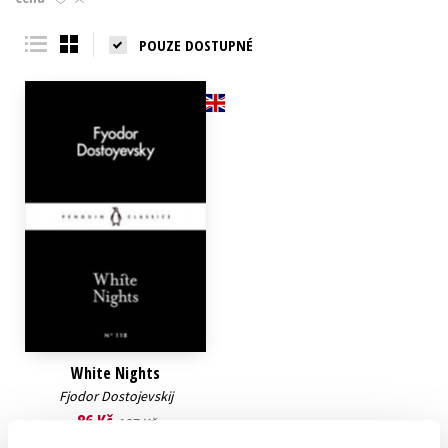
Young adult (SK)
Zahraniční literatura
Zdraví a životní styl
POUZE DOSTUPNÉ
Všechny tituly
White Nights
Fjodor Dostojevskij
86 Kč
107 Kč