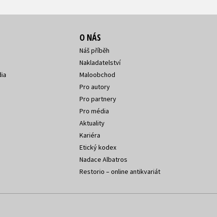
O NÁS
Náš příběh
Nakladatelství
ia
Maloobchod
Pro autory
Pro partnery
Pro média
Aktuality
Kariéra
Etický kodex
Nadace Albatros
Restorio – online antikvariát