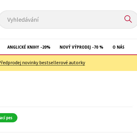
Vyhledávání
ANGLICKÉ KNIHY -20%
NOVÝ VÝPRODEJ -70 %
O NÁS
Předprodej novinky bestsellerové autorky
Přírodní vědy
Křížovky
Společnost, politika
Kuchařky
Technika a věda
New Adult
Učebnice
Ostatní
Umění a kultura
Počítače
ací pes
Výchova a pedagogika
Poezie
Young adult