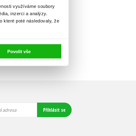
ěvnosti využíváme soubory
ia, inzerci a analýzy.
o které poté následovaly, že
Povolit vše
Přihlásit se
á adresa