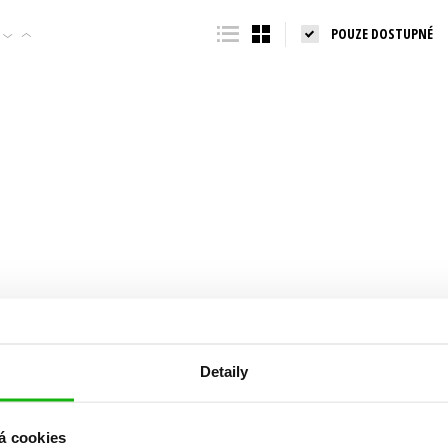
Populárně - naučná pro dospělé
POUZE DOSTUPNÉ
Young adult (SK)
Populárně - naučné pro děti
Zahraniční literatura
Předškoláci
Zdraví a životní styl
Příroda a zahrada
šechny tituly
Detaily
á cookies