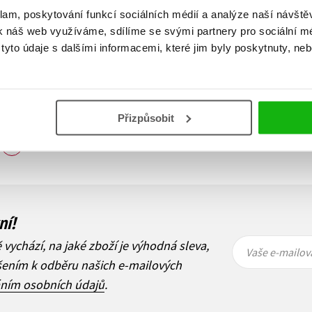
klam, poskytování funkcí sociálních médií a analýze naší návšt
k náš web využíváme, sdílíme se svými partnery pro sociální méd
yto údaje s dalšími informacemi, které jim byly poskytnuty, neb
Přizpůsobit
Zobraz záznamů
1
Další
ní!
Vaše e-
Vaše e-
ě vychází, na jaké zboží je výhodná sleva,
mailová
mailová
Vaše e-mailov
adresa
adresa
ášením k odběru našich e-mailových
áním osobních údajů
.