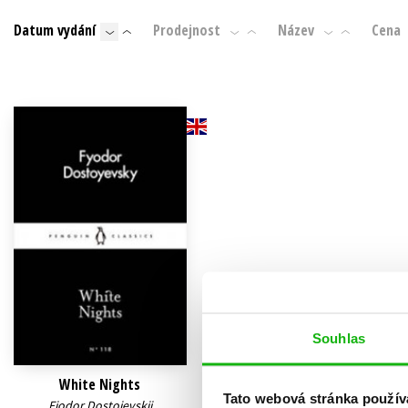
Auto - moto
Datum vydání
Prodejnost
Název
Cena
Jazyky
Beletrie pro děti
Kalendáře
Beletrie pro dospělé
Kariéra a osobní rozvoj
Byznys a ekonomie
Komiks
V
Souhlas
White Nights
Tato webová stránka použív
Fjodor Dostojevskij