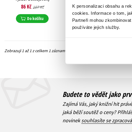
86 Kč
K personalizaci obsahu a re
107 Kč
cookies.
Informace o tom, ja
Do košíku
Partneři mohou zkombinovat t
používáte jejich služby.
Zobrazuji 1 až 1 z celkem 1 záznamů
Předchozí
Budete to vědět jako prv
Zajímá Vás, jaký knižní hit práv
jaká běží soutěž o ceny? Přihl
novinek
souhlasíte se zpracov