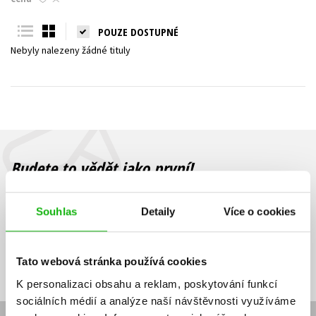
Young adult (SK)
Zahraniční literatura
Zdraví a životní styl
POUZE DOSTUPNÉ
Nebyly nalezeny žádné tituly
Všechny tituly
Budete to vědět jako první!
Zajímá Vás, jaký knižní hit právě vychází, na jaké zboží je výhodná
sleva, jaká běží soutěž o ceny? Přihlášením k odběru našich e-
Souhlas
Detaily
Více o cookies
mailových novinek
souhlasíte se zpracováním osobních údajů
.
Vaše e-
Vaše e-
Přihlásit se
mailová
mailová
Vaše e-mailová adresa
Tato webová stránka používá cookies
adresa
adresa
K personalizaci obsahu a reklam, poskytování funkcí
sociálních médií a analýze naší návštěvnosti využíváme