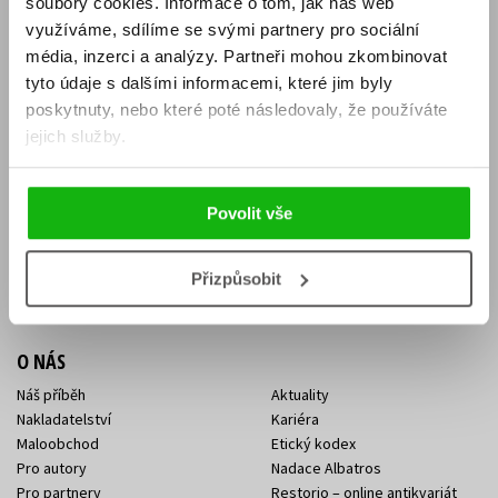
soubory cookies.
Informace o tom, jak náš web
E-SHOP
využíváme, sdílíme se svými partnery pro sociální
média, inzerci a analýzy.
Partneři mohou zkombinovat
Aktuality
Knižní novinky
tyto údaje s dalšími informacemi, které jim byly
Naši autoři
Dárkové poukazy
Obchodní podmínky
Affiliate program
poskytnuty, nebo které poté následovaly, že používáte
Jak nakoupit
Ochrana soukromí
jejich služby.
Doprava a platba
Zpětný odběr elektroodpadu
Benefitní a slevové programy
Povolit vše
KONTAKTY
Kontakt na e-shop
Kontakty Albatros Media
Přizpůsobit
Sídlo společnosti
O NÁS
Náš příběh
Aktuality
Nakladatelství
Kariéra
Maloobchod
Etický kodex
Pro autory
Nadace Albatros
Pro partnery
Restorio – online antikvariát