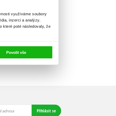
ěvnosti využíváme soubory
ia, inzerci a analýzy.
o které poté následovaly, že
Povolit vše
Přihlásit se
á adresa