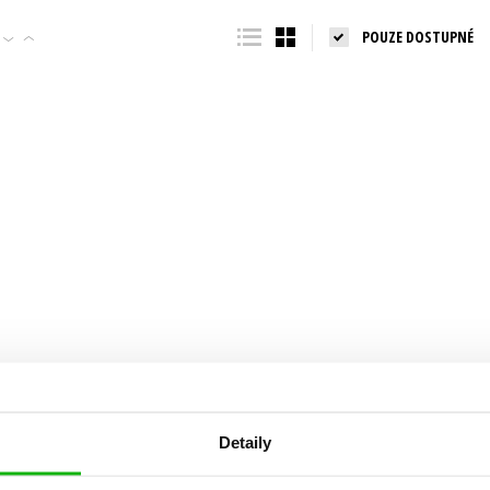
Populárně - naučná pro dospělé
POUZE DOSTUPNÉ
Young adult (SK)
Populárně - naučné pro děti
Zahraniční literatura
Předškoláci
Zdraví a životní styl
Příroda a zahrada
šechny tituly
Detaily