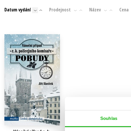
Auto - moto
Datum vydání
Prodejnost
Název
Cena
Jazyky
Beletrie pro děti
Kalendáře
Beletrie pro dospělé
Kariéra a osobní rozvoj
Byznys a ekonomie
Komiks
V
Souhlas