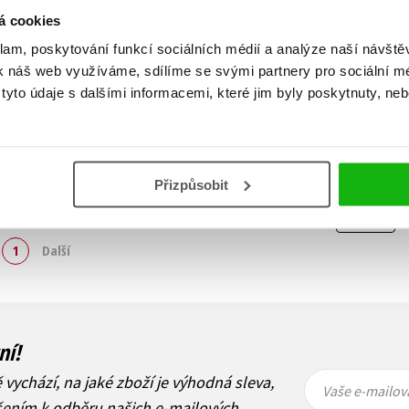
á cookies
klam, poskytování funkcí sociálních médií a analýze naší návšt
k náš web využíváme, sdílíme se svými partnery pro sociální méd
yto údaje s dalšími informacemi, které jim byly poskytnuty, neb
Přizpůsobit
Zobraz záznamů
1
Další
ní!
Vaše e-
Vaše e-
ě vychází, na jaké zboží je výhodná sleva,
mailová
mailová
Vaše e-mailov
adresa
adresa
ášením k odběru našich e-mailových