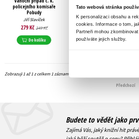
Vánoční případ c. k.
policejního komisaře
Tato webová stránka použív
Pobudy
K personalizaci obsahu a re
Jiří Slavíček
cookies.
Informace o tom, ja
279 Kč
349 Kč
Partneři mohou zkombinovat t
používáte jejich služby.
Do košíku
Zobrazuji 1 až 1 z celkem 1 záznamů
Předchozí
Budete to vědět jako prv
Zajímá Vás, jaký knižní hit práv
jaká běží soutěž o ceny? Přihl