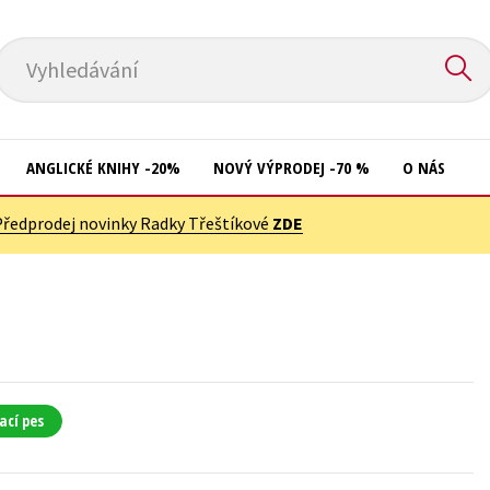
Vyhledávání
ANGLICKÉ KNIHY -20%
NOVÝ VÝPRODEJ -70 %
O NÁS
Předprodej novinky Radky Třeštíkové
ZDE
Přírodní vědy
Křížovky
Společnost, politika
Kuchařky
Technika a věda
New Adult
Učebnice
Ostatní
Umění a kultura
Počítače
ací pes
Výchova a pedagogika
Poezie
Young adult