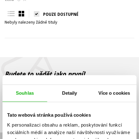
Young adult (SK)
Zahraniční literatura
Zdraví a životní styl
POUZE DOSTUPNÉ
Nebyly nalezeny žádné tituly
Všechny tituly
Budete to vědět jako první!
Zajímá Vás, jaký knižní hit právě vychází, na jaké zboží je výhodná
sleva, jaká běží soutěž o ceny? Přihlášením k odběru našich e-
Souhlas
Detaily
Více o cookies
mailových novinek
souhlasíte se zpracováním osobních údajů
.
Vaše e-
Vaše e-
Přihlásit se
mailová
mailová
Vaše e-mailová adresa
Tato webová stránka používá cookies
adresa
adresa
K personalizaci obsahu a reklam, poskytování funkcí
sociálních médií a analýze naší návštěvnosti využíváme