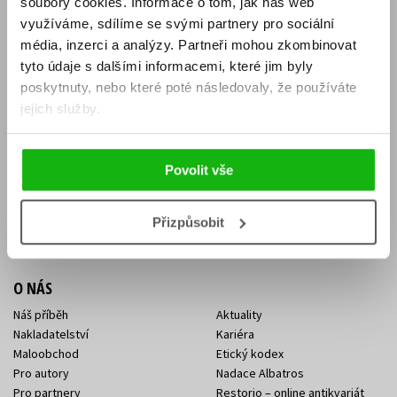
soubory cookies.
Informace o tom, jak náš web
E-SHOP
využíváme, sdílíme se svými partnery pro sociální
média, inzerci a analýzy.
Partneři mohou zkombinovat
Aktuality
Knižní novinky
tyto údaje s dalšími informacemi, které jim byly
Naši autoři
Dárkové poukazy
Obchodní podmínky
Affiliate program
poskytnuty, nebo které poté následovaly, že používáte
Jak nakoupit
Ochrana soukromí
jejich služby.
Doprava a platba
Zpětný odběr elektroodpadu
Benefitní a slevové programy
Povolit vše
KONTAKTY
Kontakt na e-shop
Kontakty Albatros Media
Přizpůsobit
Sídlo společnosti
O NÁS
Náš příběh
Aktuality
Nakladatelství
Kariéra
Maloobchod
Etický kodex
Pro autory
Nadace Albatros
Pro partnery
Restorio – online antikvariát