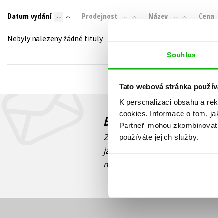
Auto - moto
Datum vydání
Prodejnost
Název
Cena
Jazyky
Beletrie pro děti
Kalendáře
Nebyly nalezeny žádné tituly
Beletrie pro dospělé
Kariéra a osobní rozvoj
Souhlas
Byznys a ekonomie
Komiks
Tato webová stránka použív
K personalizaci obsahu a re
V
cookies.
Informace o tom, ja
Budete to vědět jako prv
Partneři mohou zkombinovat t
Zajímá Vás, jaký knižní hit práv
používáte jejich služby.
jaká běží soutěž o ceny? Přihl
novinek
souhlasíte se zpracov