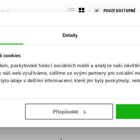
Populárně - naučná pro dospělé
POUZE DOSTUPNÉ
Young adult (SK)
Populárně - naučné pro děti
Zahraniční literatura
Předškoláci
Zdraví a životní styl
Detaily
Příroda a zahrada
á cookies
klam, poskytování funkcí sociálních médií a analýze naší návšt
šechny tituly
k náš web využíváme, sdílíme se svými partnery pro sociální méd
ní!
yto údaje s dalšími informacemi, které jim byly poskytnuty, neb
Vaše e-
Vaše e-
ě vychází, na jaké zboží je výhodná sleva,
mailová
mailová
Vaše e-mailov
adresa
adresa
ášením k odběru našich e-mailových
áním osobních údajů
.
Přizpůsobit