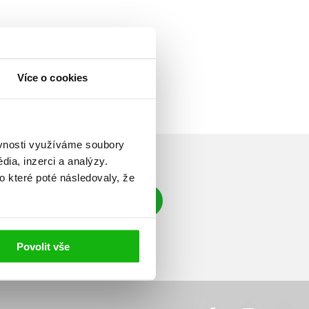
Více o cookies
ěvnosti využíváme soubory
ia, inzerci a analýzy.
o které poté následovaly, že
Přihlásit se
á adresa
Povolit vše