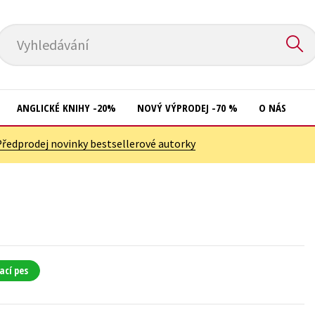
Vyhledávání
ANGLICKÉ KNIHY -20%
NOVÝ VÝPRODEJ -70 %
O NÁS
Předprodej novinky bestsellerové autorky
Přírodní vědy
Křížovky
Společnost, politika
Kuchařky
Technika a věda
New Adult
Učebnice
Ostatní
Umění a kultura
Počítače
ací pes
Výchova a pedagogika
Poezie
Young adult