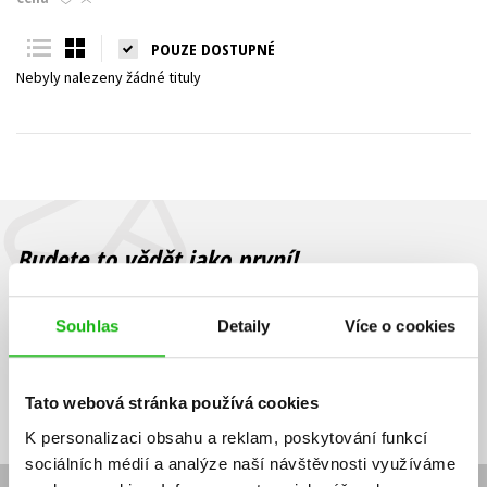
Young adult (SK)
Zahraniční literatura
Zdraví a životní styl
POUZE DOSTUPNÉ
Nebyly nalezeny žádné tituly
Všechny tituly
Budete to vědět jako první!
Zajímá Vás, jaký knižní hit právě vychází, na jaké zboží je výhodná
sleva, jaká běží soutěž o ceny? Přihlášením k odběru našich e-
Souhlas
Detaily
Více o cookies
mailových novinek
souhlasíte se zpracováním osobních údajů
.
Vaše e-
Vaše e-
Přihlásit se
mailová
mailová
Vaše e-mailová adresa
Tato webová stránka používá cookies
adresa
adresa
K personalizaci obsahu a reklam, poskytování funkcí
sociálních médií a analýze naší návštěvnosti využíváme