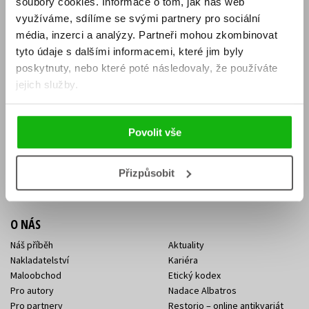
soubory cookies.
Informace o tom, jak náš web
E-SHOP
využíváme, sdílíme se svými partnery pro sociální
média, inzerci a analýzy.
Partneři mohou zkombinovat
Aktuality
Knižní novinky
tyto údaje s dalšími informacemi, které jim byly
Naši autoři
Dárkové poukazy
Obchodní podmínky
Affiliate program
poskytnuty, nebo které poté následovaly, že používáte
Jak nakoupit
Ochrana soukromí
jejich služby.
Doprava a platba
Zpětný odběr elektroodpadu
Benefitní a slevové programy
Povolit vše
KONTAKTY
Kontakt na e-shop
Kontakty Albatros Media
Přizpůsobit
Sídlo společnosti
O NÁS
Náš příběh
Aktuality
Nakladatelství
Kariéra
Maloobchod
Etický kodex
Pro autory
Nadace Albatros
Pro partnery
Restorio – online antikvariát