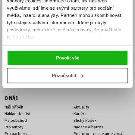
soubory cookies.
Informace o tom, jak náš web
E-SHOP
využíváme, sdílíme se svými partnery pro sociální
média, inzerci a analýzy.
Partneři mohou zkombinovat
Aktuality
Knižní novinky
tyto údaje s dalšími informacemi, které jim byly
Naši autoři
Dárkové poukazy
Obchodní podmínky
Affiliate program
poskytnuty, nebo které poté následovaly, že používáte
Jak nakoupit
Ochrana soukromí
jejich služby.
Doprava a platba
Zpětný odběr elektroodpadu
Benefitní a slevové programy
Povolit vše
KONTAKTY
Kontakt na e-shop
Kontakty Albatros Media
Přizpůsobit
Sídlo společnosti
O NÁS
Náš příběh
Aktuality
Nakladatelství
Kariéra
Maloobchod
Etický kodex
Pro autory
Nadace Albatros
Pro partnery
Restorio – online antikvariát