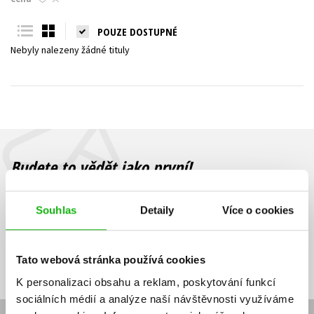
Young adult (SK)
Zahraniční literatura
Zdraví a životní styl
POUZE DOSTUPNÉ
Nebyly nalezeny žádné tituly
Všechny tituly
Budete to vědět jako první!
Zajímá Vás, jaký knižní hit právě vychází, na jaké zboží je výhodná
sleva, jaká běží soutěž o ceny? Přihlášením k odběru našich e-
Souhlas
Detaily
Více o cookies
mailových novinek
souhlasíte se zpracováním osobních údajů
.
Vaše e-
Vaše e-
Přihlásit se
mailová
mailová
Vaše e-mailová adresa
Tato webová stránka používá cookies
adresa
adresa
K personalizaci obsahu a reklam, poskytování funkcí
sociálních médií a analýze naší návštěvnosti využíváme