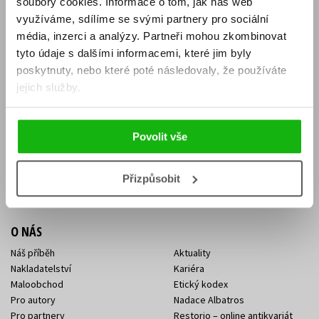
soubory cookies.
Informace o tom, jak náš web
E-SHOP
využíváme, sdílíme se svými partnery pro sociální
média, inzerci a analýzy.
Partneři mohou zkombinovat
Aktuality
Knižní novinky
tyto údaje s dalšími informacemi, které jim byly
Naši autoři
Dárkové poukazy
Obchodní podmínky
Affiliate program
poskytnuty, nebo které poté následovaly, že používáte
Jak nakoupit
Ochrana soukromí
jejich služby.
Doprava a platba
Zpětný odběr elektroodpadu
Benefitní a slevové programy
Povolit vše
KONTAKTY
Kontakt na e-shop
Kontakty Albatros Media
Přizpůsobit
Sídlo společnosti
O NÁS
Náš příběh
Aktuality
Nakladatelství
Kariéra
Maloobchod
Etický kodex
Pro autory
Nadace Albatros
Pro partnery
Restorio – online antikvariát