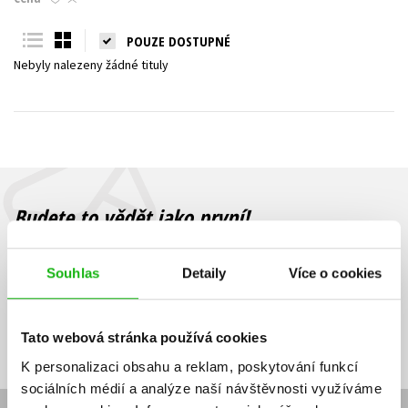
Young adult (SK)
Zahraniční literatura
Zdraví a životní styl
POUZE DOSTUPNÉ
Nebyly nalezeny žádné tituly
Všechny tituly
Budete to vědět jako první!
Zajímá Vás, jaký knižní hit právě vychází, na jaké zboží je výhodná
sleva, jaká běží soutěž o ceny? Přihlášením k odběru našich e-
Souhlas
Detaily
Více o cookies
mailových novinek
souhlasíte se zpracováním osobních údajů
.
Vaše e-
Vaše e-
Přihlásit se
mailová
mailová
Vaše e-mailová adresa
Tato webová stránka používá cookies
adresa
adresa
K personalizaci obsahu a reklam, poskytování funkcí
sociálních médií a analýze naší návštěvnosti využíváme