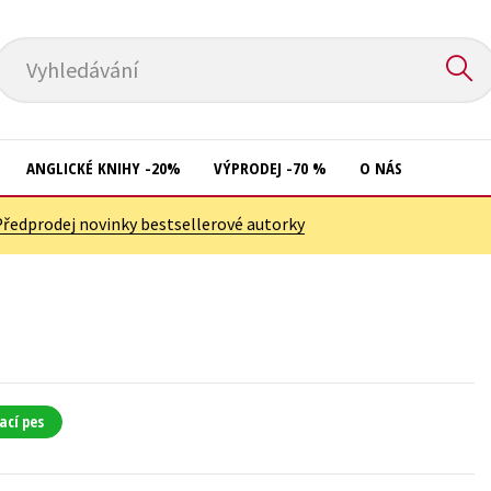
Vyhledávání
ANGLICKÉ KNIHY -20%
VÝPRODEJ -70 %
O NÁS
Předprodej novinky bestsellerové autorky
Přírodní vědy
Křížovky
Společnost, politika
Kuchařky
Technika a věda
New Adult
Učebnice
Ostatní
Umění a kultura
Počítače
ací pes
Výchova a pedagogika
Poezie
Young adult