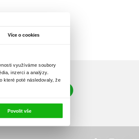
Více o cookies
ěvnosti využíváme soubory
ia, inzerci a analýzy.
o které poté následovaly, že
Přihlásit se
á adresa
Povolit vše