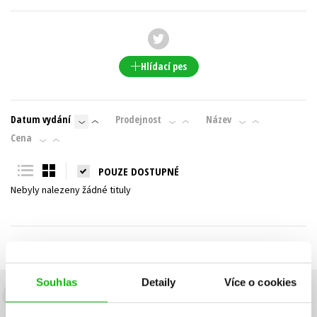
Young adult (SK)
Zahraniční literatura
Zdraví a životní styl
Všechny tituly
Hlídací pes
Datum vydání
Prodejnost
Název
Cena
POUZE DOSTUPNÉ
Nebyly nalezeny žádné tituly
Souhlas
Detaily
Více o cookies
Budete to vědět jako první!