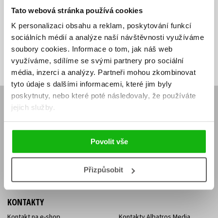
Zajímá Vás, jaký knižní hit právě vychází, na jaké zboží je výhodná
Tato webová stránka používá cookies
sleva, jaká běží soutěž o ceny? Přihlášením k odběru našich e-
K personalizaci obsahu a reklam, poskytování funkcí
mailových novinek
souhlasíte se zpracováním osobních údajů
.
sociálních médií a analýze naší návštěvnosti využíváme
Vaše e-
Vaše e-
soubory cookies.
Informace o tom, jak náš web
Přihlásit se
mailová
mailová
Vaše e-mailová adresa
využíváme, sdílíme se svými partnery pro sociální
adresa
adresa
média, inzerci a analýzy.
Partneři mohou zkombinovat
tyto údaje s dalšími informacemi, které jim byly
poskytnuty, nebo které poté následovaly, že používáte
E-SHOP
jejich služby.
Aktuality
Knižní novinky
Naši autoři
Dárkové poukazy
Povolit vše
Obchodní podmínky
Affiliate program
Jak nakoupit
Ochrana soukromí
Doprava a platba
Zpětný odběr elektroodpadu
Přizpůsobit
Benefitní a slevové programy
KONTAKTY
Kontakt na e-shop
Kontakty Albatros Media