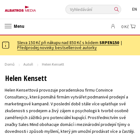
Vyhledávání
EN
ANGLICKÉ KNIHY -20 %
VÝPRODEJ -70 %
KNIHY S DÁRKEM
Menu
0 Kč
ASTERIX S DÁRKEM
🎁DÁRKOVÉ PUBLIKACE
✉️ DÁRKOVÉ POUKAZY
Sleva 150 Kč při nákupu nad 850 Kč s kódem
Auto - moto
Beletrie pro děti
SRPEN150
|
Předprodej novinky bestsellerové autorky
Beletrie pro dospělé
Byznys a ekonomie
Cestování
Dárkové publikace
Dárkové zboží
Digitální fotografie
Domů
Autoři
Helen Kensett
Esoterika a duchovní svět
Historie a military
Hobby
Jazyky
Helen Kensett
Kalendáře
Kariéra a osobní rozvoj
Komiks
Křížovky
Helen Kensettová provozuje poradenskou firmu Convince
Kuchařky
New Adult
Ostatní
Počítače
Poezie
Consultancy, která pomáhá firmám vytvářet podmanivé prodejní a
marketingové kampaně. V poslední době stále více uplatňuje své
Populárně - naučná pro dospělé
Populárně - naučné pro děti
zkušenosti s prodejem a živý zájem o psychologii k tvorbě osobně
Předškoláci
Příroda a zahrada
Přírodní vědy
zaměřených zážitků pro potenciální kupující. Prostřednictvím své
značky Sales Mind obohacuje domácí i mezinárodní prodejní týmy o
Společnost, politika
Technika a věda
Učebnice
dovednosti i způsob myšlení, který jim umožní prodávat více a častěji.
Umění a kultura
Výchova a pedagogika
Young adult