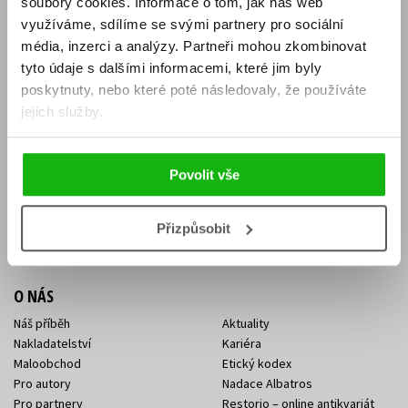
soubory cookies.
Informace o tom, jak náš web
E-SHOP
využíváme, sdílíme se svými partnery pro sociální
média, inzerci a analýzy.
Partneři mohou zkombinovat
Aktuality
Knižní novinky
tyto údaje s dalšími informacemi, které jim byly
Naši autoři
Dárkové poukazy
Obchodní podmínky
Affiliate program
poskytnuty, nebo které poté následovaly, že používáte
Jak nakoupit
Ochrana soukromí
jejich služby.
Doprava a platba
Zpětný odběr elektroodpadu
Benefitní a slevové programy
Povolit vše
KONTAKTY
Kontakt na e-shop
Kontakty Albatros Media
Přizpůsobit
Sídlo společnosti
O NÁS
Náš příběh
Aktuality
Nakladatelství
Kariéra
Maloobchod
Etický kodex
Pro autory
Nadace Albatros
Pro partnery
Restorio – online antikvariát