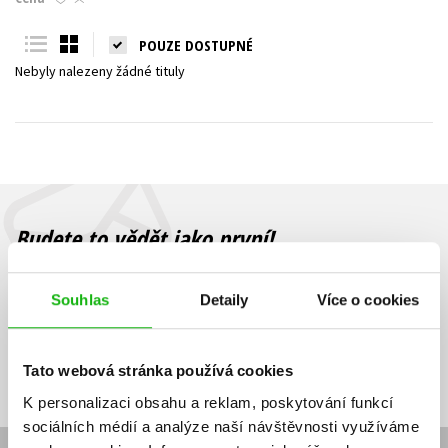
Young adult (SK)
Zahraniční literatura
Zdraví a životní styl
POUZE DOSTUPNÉ
Nebyly nalezeny žádné tituly
Všechny tituly
Budete to vědět jako první!
Zajímá Vás, jaký knižní hit právě vychází, na jaké zboží je výhodná
sleva, jaká běží soutěž o ceny? Přihlášením k odběru našich e-
Souhlas
Detaily
Více o cookies
mailových novinek
souhlasíte se zpracováním osobních údajů
.
Vaše e-
Vaše e-
Přihlásit se
mailová
mailová
Vaše e-mailová adresa
Tato webová stránka používá cookies
adresa
adresa
K personalizaci obsahu a reklam, poskytování funkcí
sociálních médií a analýze naší návštěvnosti využíváme