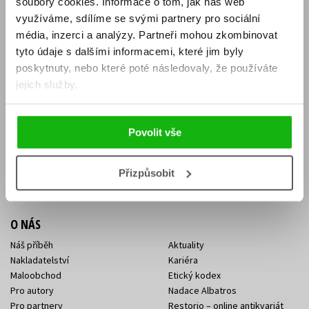
soubory cookies.
Informace o tom, jak náš web
E-SHOP
využíváme, sdílíme se svými partnery pro sociální
média, inzerci a analýzy.
Partneři mohou zkombinovat
Aktuality
Knižní novinky
tyto údaje s dalšími informacemi, které jim byly
Naši autoři
Dárkové poukazy
Obchodní podmínky
Affiliate program
poskytnuty, nebo které poté následovaly, že používáte
Jak nakoupit
Ochrana soukromí
jejich služby.
Doprava a platba
Zpětný odběr elektroodpadu
Benefitní a slevové programy
Povolit vše
KONTAKTY
Kontakt na e-shop
Kontakty Albatros Media
Přizpůsobit
Sídlo společnosti
O NÁS
Náš příběh
Aktuality
Nakladatelství
Kariéra
Maloobchod
Etický kodex
Pro autory
Nadace Albatros
Pro partnery
Restorio – online antikvariát