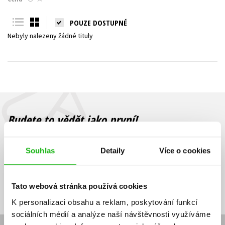
Young adult (SK)
Zahraniční literatura
Zdraví a životní styl
POUZE DOSTUPNÉ
Nebyly nalezeny žádné tituly
Všechny tituly
Budete to vědět jako první!
Zajímá Vás, jaký knižní hit právě vychází, na jaké zboží je výhodná
sleva, jaká běží soutěž o ceny? Přihlášením k odběru našich e-
Souhlas
Detaily
Více o cookies
mailových novinek
souhlasíte se zpracováním osobních údajů
.
Vaše e-
Vaše e-
Přihlásit se
mailová
mailová
Vaše e-mailová adresa
Tato webová stránka používá cookies
adresa
adresa
K personalizaci obsahu a reklam, poskytování funkcí
sociálních médií a analýze naší návštěvnosti využíváme