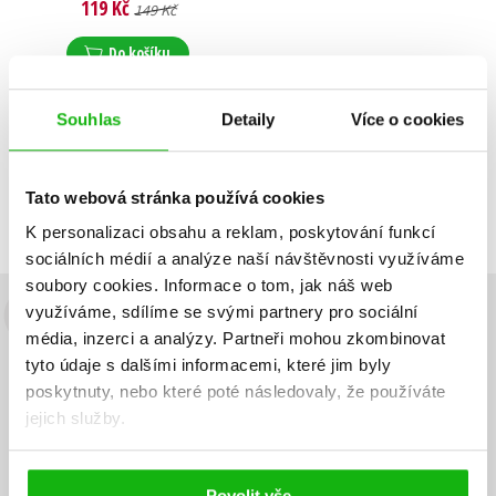
119 Kč
149 Kč
Do košíku
Souhlas
Detaily
Více o cookies
Zobrazuji 1 až 1 z celkem 1 záznamů
Zobraz záznamů
Tato webová stránka používá cookies
Předchozí
1
Další
K personalizaci obsahu a reklam, poskytování funkcí
sociálních médií a analýze naší návštěvnosti využíváme
soubory cookies.
Informace o tom, jak náš web
využíváme, sdílíme se svými partnery pro sociální
Budete to vědět jako první!
média, inzerci a analýzy.
Partneři mohou zkombinovat
tyto údaje s dalšími informacemi, které jim byly
Zajímá Vás, jaký knižní hit právě vychází, na jaké zboží je výhodná
sleva, jaká běží soutěž o ceny? Přihlášením k odběru našich e-
poskytnuty, nebo které poté následovaly, že používáte
mailových novinek
souhlasíte se zpracováním osobních údajů
.
jejich služby.
Vaše e-
Vaše e-
Přihlásit se
mailová
mailová
Vaše e-mailová adresa
adresa
adresa
Povolit vše