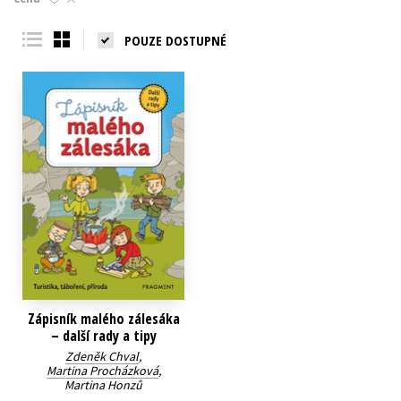
Young adult (SK)
Zahraniční literatura
Zdraví a životní styl
POUZE DOSTUPNÉ
Všechny tituly
Zápisník malého zálesáka
– další rady a tipy
Zdeněk Chval
,
Martina Procházková
,
Martina Honzů