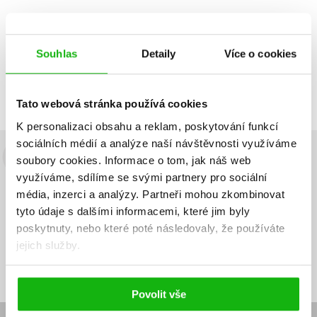
Souhlas
Detaily
Více o cookies
Zobrazuji 1 až 1 z celkem 1 záznamů
Zobraz záznamů
Předchozí
1
Další
Tato webová stránka používá cookies
K personalizaci obsahu a reklam, poskytování funkcí
sociálních médií a analýze naší návštěvnosti využíváme
soubory cookies.
Informace o tom, jak náš web
Budete to vědět jako první!
využíváme, sdílíme se svými partnery pro sociální
Zajímá Vás, jaký knižní hit právě vychází, na jaké zboží je výhodná
média, inzerci a analýzy.
Partneři mohou zkombinovat
sleva, jaká běží soutěž o ceny? Přihlášením k odběru našich e-
tyto údaje s dalšími informacemi, které jim byly
mailových novinek
souhlasíte se zpracováním osobních údajů
.
poskytnuty, nebo které poté následovaly, že používáte
jejich služby.
Vaše e-
Vaše e-
Přihlásit se
mailová
mailová
Vaše e-mailová adresa
adresa
adresa
Povolit vše