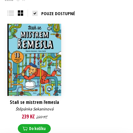
Young adult (SK)
Zahraniční literatura
Zdraví a životní styl
POUZE DOSTUPNÉ
Všechny tituly
Staň se mistrem řemesla
Štěpánka Sekaninová
239 Kč
299 Kč
Do košíku