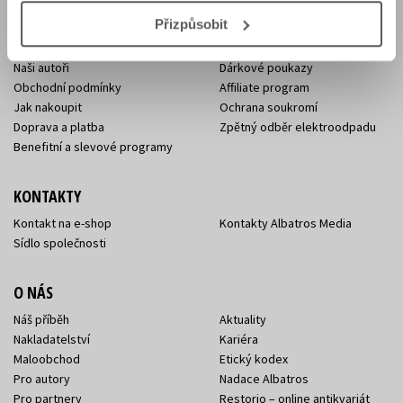
E-SHOP
Přizpůsobit
Aktuality
Knižní novinky
Naši autoři
Dárkové poukazy
Obchodní podmínky
Affiliate program
Jak nakoupit
Ochrana soukromí
Doprava a platba
Zpětný odběr elektroodpadu
Benefitní a slevové programy
KONTAKTY
Kontakt na e-shop
Kontakty Albatros Media
Sídlo společnosti
O NÁS
Náš příběh
Aktuality
Nakladatelství
Kariéra
Maloobchod
Etický kodex
Pro autory
Nadace Albatros
Pro partnery
Restorio – online antikvariát