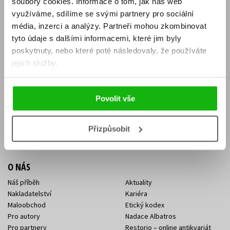
soubory cookies.
Informace o tom, jak náš web
E-SHOP
využíváme, sdílíme se svými partnery pro sociální
média, inzerci a analýzy.
Partneři mohou zkombinovat
Aktuality
Knižní novinky
tyto údaje s dalšími informacemi, které jim byly
Naši autoři
Dárkové poukazy
Obchodní podmínky
Affiliate program
poskytnuty, nebo které poté následovaly, že používáte
Jak nakoupit
Ochrana soukromí
jejich služby.
Doprava a platba
Zpětný odběr elektroodpadu
Benefitní a slevové programy
Povolit vše
KONTAKTY
Kontakt na e-shop
Kontakty Albatros Media
Přizpůsobit
Sídlo společnosti
O NÁS
Náš příběh
Aktuality
Nakladatelství
Kariéra
Maloobchod
Etický kodex
Pro autory
Nadace Albatros
Pro partnery
Restorio – online antikvariát