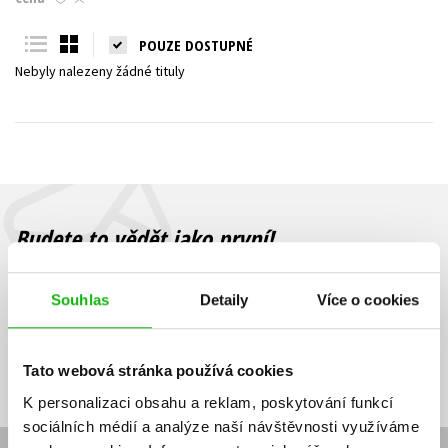
Young adult (SK)
Zahraniční literatura
Zdraví a životní styl
POUZE DOSTUPNÉ
Nebyly nalezeny žádné tituly
Všechny tituly
Budete to vědět jako první!
Zajímá Vás, jaký knižní hit právě vychází, na jaké zboží je výhodná
sleva, jaká běží soutěž o ceny? Přihlášením k odběru našich e-
Souhlas
Detaily
Více o cookies
mailových novinek
souhlasíte se zpracováním osobních údajů
.
Vaše e-
Vaše e-
Přihlásit se
mailová
mailová
Vaše e-mailová adresa
Tato webová stránka používá cookies
adresa
adresa
K personalizaci obsahu a reklam, poskytování funkcí
sociálních médií a analýze naší návštěvnosti využíváme