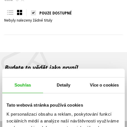
Young adult (SK)
Zahraniční literatura
Zdraví a životní styl
POUZE DOSTUPNÉ
Nebyly nalezeny žádné tituly
Všechny tituly
Budete to vědět jako první!
Zajímá Vás, jaký knižní hit právě vychází, na jaké zboží je výhodná
sleva, jaká běží soutěž o ceny? Přihlášením k odběru našich e-
Souhlas
Detaily
Více o cookies
mailových novinek
souhlasíte se zpracováním osobních údajů
.
Vaše e-
Vaše e-
Přihlásit se
mailová
mailová
Vaše e-mailová adresa
Tato webová stránka používá cookies
adresa
adresa
K personalizaci obsahu a reklam, poskytování funkcí
sociálních médií a analýze naší návštěvnosti využíváme