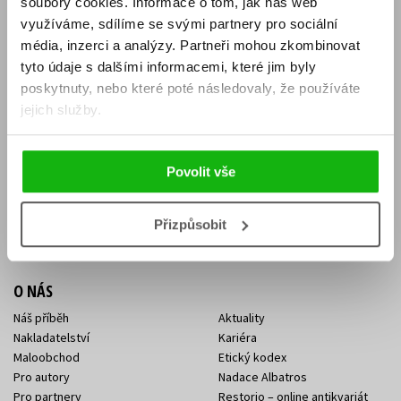
soubory cookies.
Informace o tom, jak náš web
E-SHOP
využíváme, sdílíme se svými partnery pro sociální
média, inzerci a analýzy.
Partneři mohou zkombinovat
Aktuality
Knižní novinky
tyto údaje s dalšími informacemi, které jim byly
Naši autoři
Dárkové poukazy
Obchodní podmínky
Affiliate program
poskytnuty, nebo které poté následovaly, že používáte
Jak nakoupit
Ochrana soukromí
jejich služby.
Doprava a platba
Zpětný odběr elektroodpadu
Benefitní a slevové programy
Povolit vše
KONTAKTY
Kontakt na e-shop
Kontakty Albatros Media
Přizpůsobit
Sídlo společnosti
O NÁS
Náš příběh
Aktuality
Nakladatelství
Kariéra
Maloobchod
Etický kodex
Pro autory
Nadace Albatros
Pro partnery
Restorio – online antikvariát