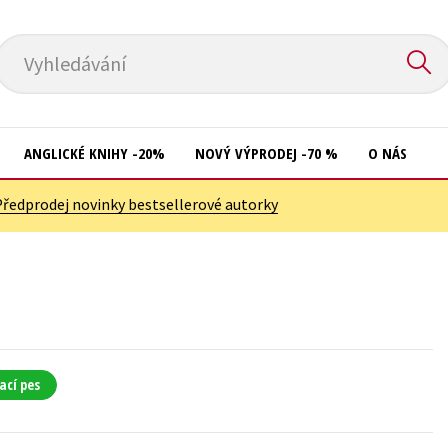
Vyhledávání
ANGLICKÉ KNIHY -20%
NOVÝ VÝPRODEJ -70 %
O NÁS
Předprodej novinky bestsellerové autorky
Přírodní vědy
Křížovky
Společnost, politika
Kuchařky
Technika a věda
New Adult
Učebnice
Ostatní
Umění a kultura
Počítače
ací pes
Výchova a pedagogika
Poezie
Young adult