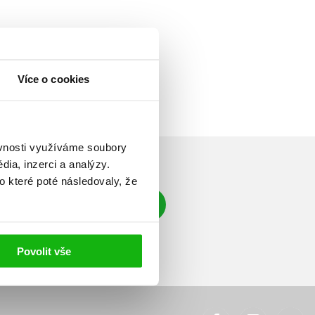
Více o cookies
ěvnosti využíváme soubory
ia, inzerci a analýzy.
o které poté následovaly, že
Přihlásit se
á adresa
Povolit vše