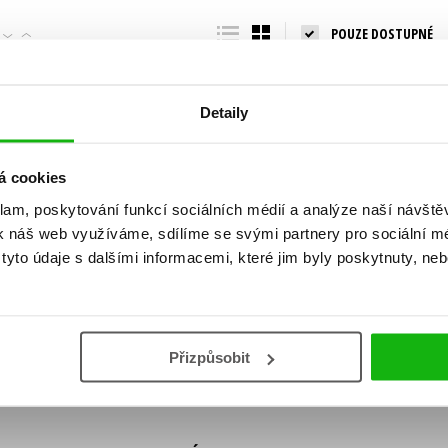
Populárně - naučná pro dospělé
POUZE DOSTUPNÉ
Young adult (SK)
Populárně - naučné pro děti
Zahraniční literatura
Předškoláci
Zdraví a životní styl
Detaily
Příroda a zahrada
á cookies
klam, poskytování funkcí sociálních médií a analýze naší návšt
šechny tituly
k náš web využíváme, sdílíme se svými partnery pro sociální méd
ní!
yto údaje s dalšími informacemi, které jim byly poskytnuty, neb
Vaše e-
Vaše e-
ě vychází, na jaké zboží je výhodná sleva,
mailová
mailová
Vaše e-mailov
adresa
adresa
ášením k odběru našich e-mailových
áním osobních údajů
.
Přizpůsobit