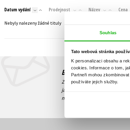
Auto - moto
Datum vydání
Prodejnost
Název
Cena
Jazyky
Beletrie pro děti
Kalendáře
Nebyly nalezeny žádné tituly
Beletrie pro dospělé
Kariéra a osobní rozvoj
Souhlas
Byznys a ekonomie
Komiks
Tato webová stránka použív
K personalizaci obsahu a re
V
cookies.
Informace o tom, ja
Budete to vědět jako prv
Partneři mohou zkombinovat t
Zajímá Vás, jaký knižní hit práv
používáte jejich služby.
jaká běží soutěž o ceny? Přihl
novinek
souhlasíte se zpracov