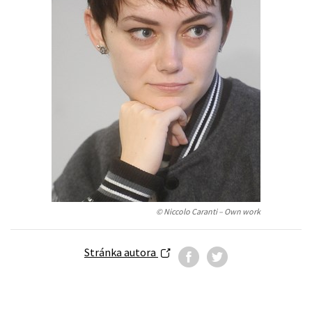
Auto - moto
Jazyky
Beletrie pro děti
Kalendáře
Beletrie pro dospělé
Kariéra a osobní rozvoj
Byznys a ekonomie
Komiks
V
© Niccolo Caranti – Own work
Stránka autora