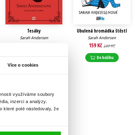
Tesáky
Ubulená hromádka štěstí
Sarah Andersen
Sarah Andersen
159 Kč
159 Kč
199 Kč
199 Kč
Do košíku
Do košíku
Více o cookies
ěvnosti využíváme soubory
ia, inzerci a analýzy.
o které poté následovaly, že