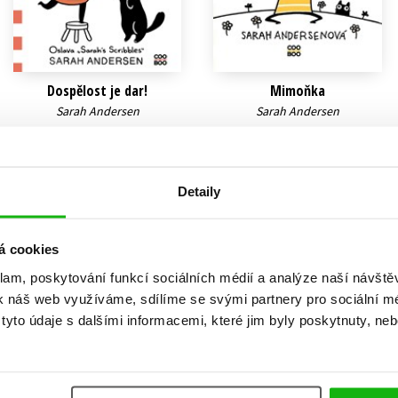
Dospělost je dar!
Mimoňka
Sarah Andersen
Sarah Andersen
215 Kč
159 Kč
269 Kč
199 Kč
Do košíku
Do košíku
Detaily
á cookies
klam, poskytování funkcí sociálních médií a analýze naší návšt
k náš web využíváme, sdílíme se svými partnery pro sociální méd
yto údaje s dalšími informacemi, které jim byly poskytnuty, neb