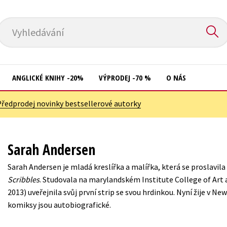
Vyhledávání
ANGLICKÉ KNIHY -20%
VÝPRODEJ -70 %
O NÁS
Předprodej novinky bestsellerové autorky
Přírodní vědy
Křížovky
Společnost, politika
Kuchařky
Sarah Andersen
Technika a věda
New Adult
Sarah Andersen je mladá kreslířka a malířka, která se proslavi
Učebnice
Ostatní
Scribbles
. Studovala na marylandském Institute College of Art 
Umění a kultura
2013) uveřejnila svůj první strip se svou hrdinkou. Nyní žije v New 
Počítače
komiksy jsou autobiografické.
Výchova a pedagogika
Poezie
Young adult