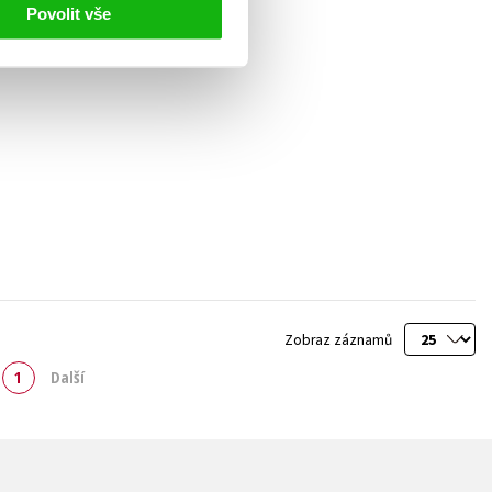
Povolit vše
Zobraz záznamů
1
Další