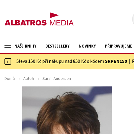
NAŠE KNIHY
BESTSELLERY
NOVINKY
PŘIPRAVUJEME
Sleva 150 Kč při nákupu nad 850 Kč s kódem
SRPEN150
|
ANGLICKÉ KNIHY -20 %
Cestování
VÝPRODEJ -70 %
Dárkové publikace
Domů
Autoři
Sarah Andersen
KNIHY S DÁRKEM
Dárkové zboží
ASTERIX S DÁRKEM
Digitální fotografie
🎁DÁRKOVÉ PUBLIKACE
Esoterika a duchovní svět
✉️ DÁRKOVÉ POUKAZY
Historie a military
Hobby