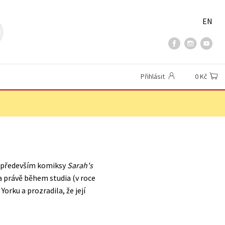
EN
Přihlásit
0 Kč
la především komiksy
Sarah's
a právě během studia (v roce
Yorku a prozradila, že její