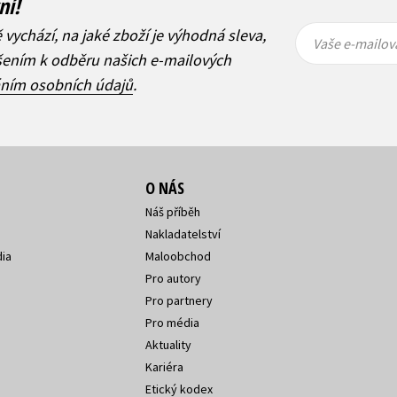
ní!
Vaše e-
Vaše e-
ě vychází, na jaké zboží je výhodná sleva,
mailová
mailová
Vaše e-mailov
adresa
adresa
ášením k odběru našich e-mailových
áním osobních údajů
.
O NÁS
Náš příběh
Nakladatelství
ia
Maloobchod
Pro autory
Pro partnery
Pro média
Aktuality
Kariéra
Etický kodex