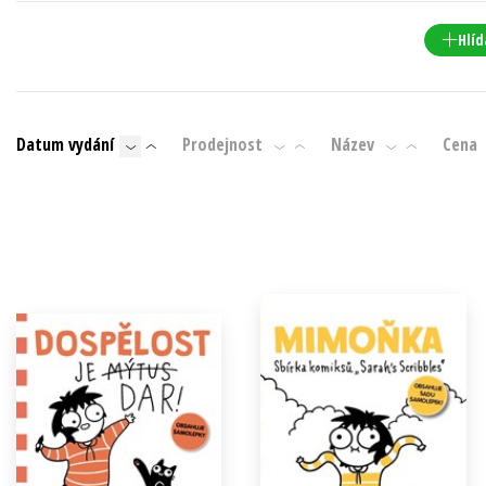
Populárně - naučná pro dospělé
Young adult (SK)
Hlíd
Populárně - naučné pro děti
Zahraniční literatura
Předškoláci
Zdraví a životní styl
Příroda a zahrada
Datum vydání
Prodejnost
Název
Cena
šechny tituly