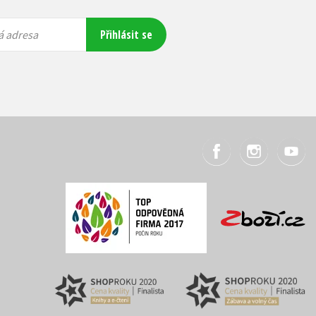
Přihlásit se
á adresa