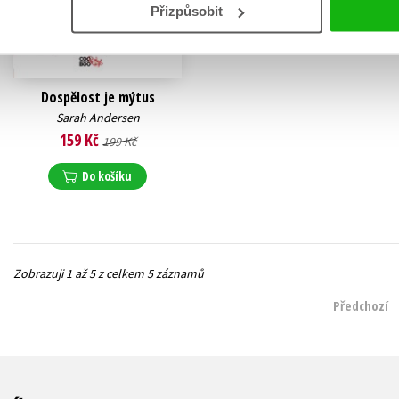
Přizpůsobit
Dospělost je mýtus
Sarah Andersen
159 Kč
199 Kč
Do košíku
Zobrazuji 1 až 5 z celkem 5 záznamů
Předchozí