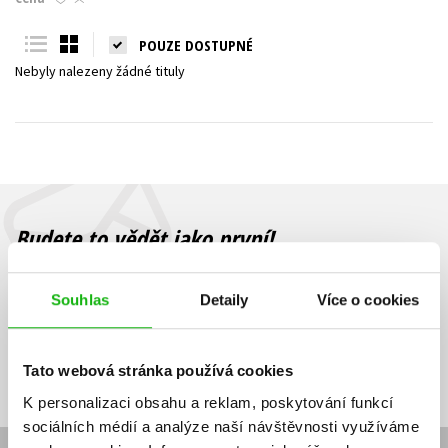
Young adult (SK)
Zahraniční literatura
Zdraví a životní styl
POUZE DOSTUPNÉ
Nebyly nalezeny žádné tituly
Všechny tituly
Budete to vědět jako první!
Zajímá Vás, jaký knižní hit právě vychází, na jaké zboží je výhodná
sleva, jaká běží soutěž o ceny? Přihlášením k odběru našich e-
Souhlas
Detaily
Více o cookies
mailových novinek
souhlasíte se zpracováním osobních údajů
.
Vaše e-
Vaše e-
Přihlásit se
mailová
mailová
Vaše e-mailová adresa
Tato webová stránka používá cookies
adresa
adresa
K personalizaci obsahu a reklam, poskytování funkcí
sociálních médií a analýze naší návštěvnosti využíváme