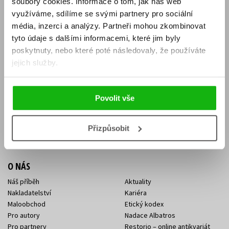
soubory cookies.
Informace o tom, jak náš web
E-SHOP
využíváme, sdílíme se svými partnery pro sociální
média, inzerci a analýzy.
Partneři mohou zkombinovat
Aktuality
Knižní novinky
tyto údaje s dalšími informacemi, které jim byly
Naši autoři
Dárkové poukazy
Obchodní podmínky
Affiliate program
poskytnuty, nebo které poté následovaly, že používáte
Jak nakoupit
Ochrana soukromí
jejich služby.
Doprava a platba
Zpětný odběr elektroodpadu
Benefitní a slevové programy
Povolit vše
KONTAKTY
Kontakt na e-shop
Kontakty Albatros Media
Přizpůsobit
Sídlo společnosti
O NÁS
Náš příběh
Aktuality
Nakladatelství
Kariéra
Maloobchod
Etický kodex
Pro autory
Nadace Albatros
Pro partnery
Restorio – online antikvariát