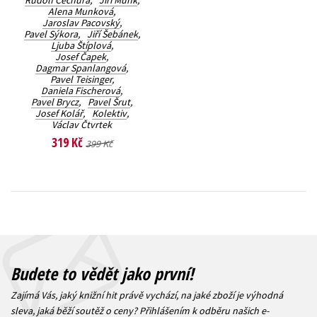
Rudolf Čechura
,
Jiří Munk
,
Alena Munková
,
Jaroslav Pacovský
,
Pavel Sýkora
,
Jiří Šebánek
,
Ljuba Štíplová
,
Josef Čapek
,
Dagmar Spanlangová
,
Pavel Teisinger
,
Daniela Fischerová
,
Pavel Brycz
,
Pavel Šrut
,
Josef Kolář
,
Kolektiv
,
Václav Čtvrtek
319 Kč
399 Kč
Budete to vědět jako první!
Zajímá Vás, jaký knižní hit právě vychází, na jaké zboží je výhodná
sleva, jaká běží soutěž o ceny? Přihlášením k odběru našich e-