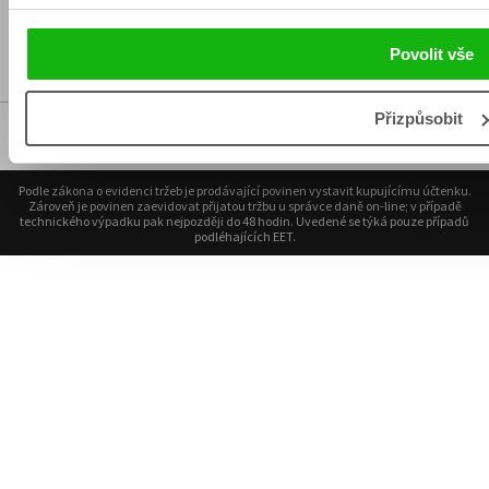
Povolit vše
Přizpůsobit
2026 © Albatrosmedia.cz, Albatros Media a.s.
Podle zákona o evidenci tržeb je prodávající povinen vystavit kupujícímu účtenku.
Zároveň je povinen zaevidovat přijatou tržbu u správce daně on-line; v případě
technického výpadku pak nejpozději do 48 hodin. Uvedené se týká pouze případů
podléhajících EET.