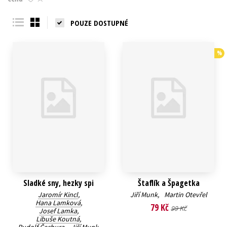
dospělé
Jazyky
Beletrie pro děti
Populárně 
POUZE DOSTUPNÉ
naučné pro
Kalendáře
Beletrie pro
dospělé
Předškolá
%
Kariéra a osobní
rozvoj
Byznys a
Příroda a 
ekonomie
Všechny tituly
Sladké sny, hezky spi
Štaflík a Špagetka
Jaromír Kincl
,
Jiří Munk
,
Martin Otevřel
Hana Lamková
,
79 Kč
99 Kč
Josef Lamka
,
Libuše Koutná
,