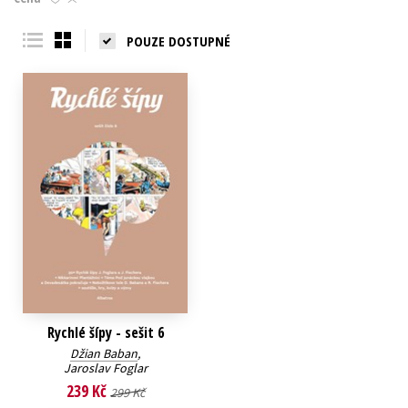
Young adult (SK)
Zahraniční literatura
Zdraví a životní styl
POUZE DOSTUPNÉ
Všechny tituly
Rychlé šípy - sešit 6
Džian Baban
,
Jaroslav Foglar
239 Kč
299 Kč