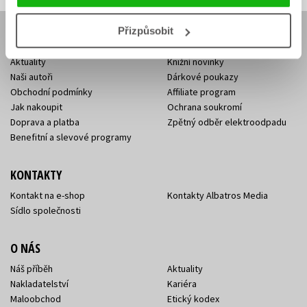
Přizpůsobit
E-SHOP
Aktuality
Knižní novinky
Naši autoři
Dárkové poukazy
Obchodní podmínky
Affiliate program
Jak nakoupit
Ochrana soukromí
Doprava a platba
Zpětný odběr elektroodpadu
Benefitní a slevové programy
KONTAKTY
Kontakt na e-shop
Kontakty Albatros Media
Sídlo společnosti
O NÁS
Náš příběh
Aktuality
Nakladatelství
Kariéra
Maloobchod
Etický kodex