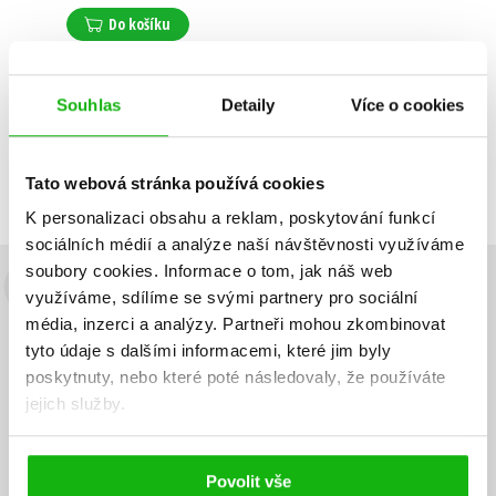
Do košíku
Souhlas
Detaily
Více o cookies
Zobrazuji 1 až 1 z celkem 1 záznamů
Zobraz záznamů
Předchozí
1
Další
Tato webová stránka používá cookies
K personalizaci obsahu a reklam, poskytování funkcí
sociálních médií a analýze naší návštěvnosti využíváme
soubory cookies.
Informace o tom, jak náš web
Budete to vědět jako první!
využíváme, sdílíme se svými partnery pro sociální
média, inzerci a analýzy.
Partneři mohou zkombinovat
Zajímá Vás, jaký knižní hit právě vychází, na jaké zboží je výhodná
tyto údaje s dalšími informacemi, které jim byly
sleva, jaká běží soutěž o ceny? Přihlášením k odběru našich e-
poskytnuty, nebo které poté následovaly, že používáte
mailových novinek
souhlasíte se zpracováním osobních údajů
.
jejich služby.
Vaše e-
Vaše e-
Přihlásit se
mailová
mailová
Vaše e-mailová adresa
adresa
adresa
Povolit vše