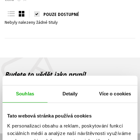
Young adult (SK)
Zahraniční literatura
Zdraví a životní styl
POUZE DOSTUPNÉ
Nebyly nalezeny žádné tituly
Všechny tituly
Budete to vědět jako první!
Zajímá Vás, jaký knižní hit právě vychází, na jaké zboží je výhodná
sleva, jaká běží soutěž o ceny? Přihlášením k odběru našich e-
Souhlas
Detaily
Více o cookies
mailových novinek
souhlasíte se zpracováním osobních údajů
.
Vaše e-
Vaše e-
Přihlásit se
mailová
mailová
Vaše e-mailová adresa
Tato webová stránka používá cookies
adresa
adresa
K personalizaci obsahu a reklam, poskytování funkcí
sociálních médií a analýze naší návštěvnosti využíváme