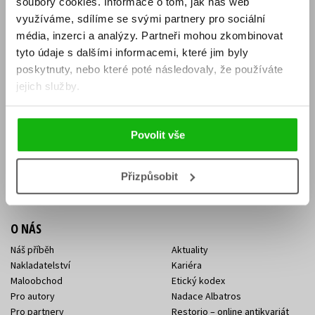
soubory cookies.
Informace o tom, jak náš web
E-SHOP
využíváme, sdílíme se svými partnery pro sociální
média, inzerci a analýzy.
Partneři mohou zkombinovat
Aktuality
Knižní novinky
tyto údaje s dalšími informacemi, které jim byly
Naši autoři
Dárkové poukazy
Obchodní podmínky
Affiliate program
poskytnuty, nebo které poté následovaly, že používáte
Jak nakoupit
Ochrana soukromí
jejich služby.
Doprava a platba
Zpětný odběr elektroodpadu
Benefitní a slevové programy
Povolit vše
KONTAKTY
Kontakt na e-shop
Kontakty Albatros Media
Přizpůsobit
Sídlo společnosti
O NÁS
Náš příběh
Aktuality
Nakladatelství
Kariéra
Maloobchod
Etický kodex
Pro autory
Nadace Albatros
Pro partnery
Restorio – online antikvariát