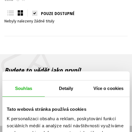
Young adult (SK)
Zahraniční literatura
Zdraví a životní styl
POUZE DOSTUPNÉ
Nebyly nalezeny žádné tituly
Všechny tituly
Budete to vědět jako první!
Zajímá Vás, jaký knižní hit právě vychází, na jaké zboží je výhodná
sleva, jaká běží soutěž o ceny? Přihlášením k odběru našich e-
Souhlas
Detaily
Více o cookies
mailových novinek
souhlasíte se zpracováním osobních údajů
.
Vaše e-
Vaše e-
Přihlásit se
mailová
mailová
Vaše e-mailová adresa
Tato webová stránka používá cookies
adresa
adresa
K personalizaci obsahu a reklam, poskytování funkcí
sociálních médií a analýze naší návštěvnosti využíváme