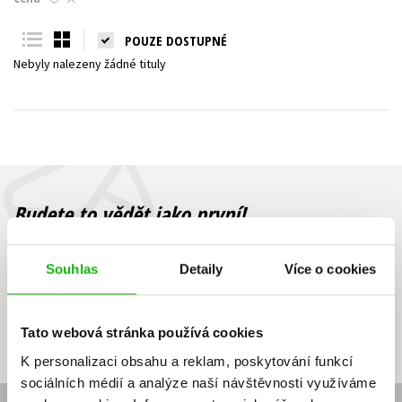
Young adult (SK)
Zahraniční literatura
Zdraví a životní styl
POUZE DOSTUPNÉ
Nebyly nalezeny žádné tituly
Všechny tituly
Budete to vědět jako první!
Zajímá Vás, jaký knižní hit právě vychází, na jaké zboží je výhodná
sleva, jaká běží soutěž o ceny? Přihlášením k odběru našich e-
Souhlas
Detaily
Více o cookies
mailových novinek
souhlasíte se zpracováním osobních údajů
.
Vaše e-
Vaše e-
Přihlásit se
mailová
mailová
Vaše e-mailová adresa
Tato webová stránka používá cookies
adresa
adresa
K personalizaci obsahu a reklam, poskytování funkcí
sociálních médií a analýze naší návštěvnosti využíváme