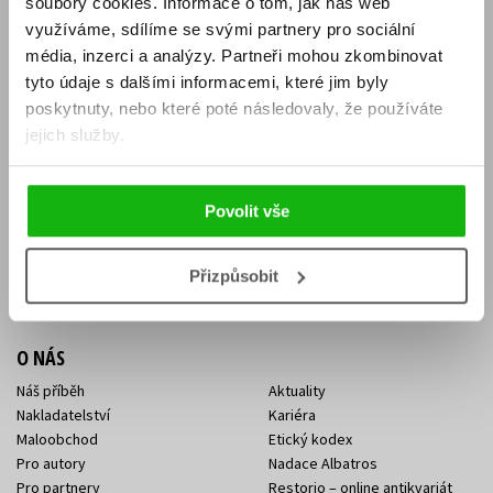
soubory cookies.
Informace o tom, jak náš web
E-SHOP
využíváme, sdílíme se svými partnery pro sociální
média, inzerci a analýzy.
Partneři mohou zkombinovat
Aktuality
Knižní novinky
tyto údaje s dalšími informacemi, které jim byly
Naši autoři
Dárkové poukazy
Obchodní podmínky
Affiliate program
poskytnuty, nebo které poté následovaly, že používáte
Jak nakoupit
Ochrana soukromí
jejich služby.
Doprava a platba
Zpětný odběr elektroodpadu
Benefitní a slevové programy
Povolit vše
KONTAKTY
Kontakt na e-shop
Kontakty Albatros Media
Přizpůsobit
Sídlo společnosti
O NÁS
Náš příběh
Aktuality
Nakladatelství
Kariéra
Maloobchod
Etický kodex
Pro autory
Nadace Albatros
Pro partnery
Restorio – online antikvariát