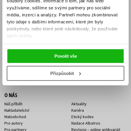
soubory cookies.
Informace o tom, jak náš web
E-SHOP
využíváme, sdílíme se svými partnery pro sociální
média, inzerci a analýzy.
Partneři mohou zkombinovat
Aktuality
Knižní novinky
tyto údaje s dalšími informacemi, které jim byly
Naši autoři
Dárkové poukazy
Obchodní podmínky
Affiliate program
poskytnuty, nebo které poté následovaly, že používáte
Jak nakoupit
Ochrana soukromí
jejich služby.
Doprava a platba
Zpětný odběr elektroodpadu
Benefitní a slevové programy
Povolit vše
KONTAKTY
Kontakt na e-shop
Kontakty Albatros Media
Přizpůsobit
Sídlo společnosti
O NÁS
Náš příběh
Aktuality
Nakladatelství
Kariéra
Maloobchod
Etický kodex
Pro autory
Nadace Albatros
Pro partnery
Restorio – online antikvariát