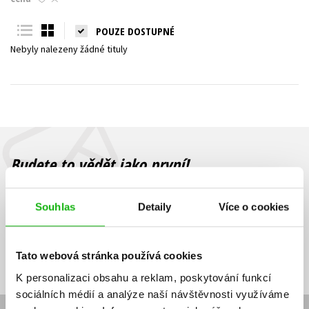
Young adult (SK)
Zahraniční literatura
Zdraví a životní styl
POUZE DOSTUPNÉ
Nebyly nalezeny žádné tituly
Všechny tituly
Budete to vědět jako první!
Zajímá Vás, jaký knižní hit právě vychází, na jaké zboží je výhodná
sleva, jaká běží soutěž o ceny? Přihlášením k odběru našich e-
Souhlas
Detaily
Více o cookies
mailových novinek
souhlasíte se zpracováním osobních údajů
.
Vaše e-
Vaše e-
Přihlásit se
mailová
mailová
Vaše e-mailová adresa
Tato webová stránka používá cookies
adresa
adresa
K personalizaci obsahu a reklam, poskytování funkcí
sociálních médií a analýze naší návštěvnosti využíváme