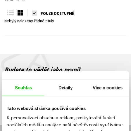
Young adult (SK)
Zahraniční literatura
Zdraví a životní styl
POUZE DOSTUPNÉ
Nebyly nalezeny žádné tituly
Všechny tituly
Budete to vědět jako první!
Zajímá Vás, jaký knižní hit právě vychází, na jaké zboží je výhodná
sleva, jaká běží soutěž o ceny? Přihlášením k odběru našich e-
Souhlas
Detaily
Více o cookies
mailových novinek
souhlasíte se zpracováním osobních údajů
.
Vaše e-
Vaše e-
Přihlásit se
mailová
mailová
Vaše e-mailová adresa
Tato webová stránka používá cookies
adresa
adresa
K personalizaci obsahu a reklam, poskytování funkcí
sociálních médií a analýze naší návštěvnosti využíváme