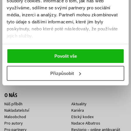
soubory cookies.
Informace o tom, jak náš web
E-SHOP
využíváme, sdílíme se svými partnery pro sociální
média, inzerci a analýzy.
Partneři mohou zkombinovat
Aktuality
Knižní novinky
tyto údaje s dalšími informacemi, které jim byly
Naši autoři
Dárkové poukazy
Obchodní podmínky
Affiliate program
poskytnuty, nebo které poté následovaly, že používáte
Jak nakoupit
Ochrana soukromí
jejich služby.
Doprava a platba
Zpětný odběr elektroodpadu
Benefitní a slevové programy
Povolit vše
KONTAKTY
Kontakt na e-shop
Kontakty Albatros Media
Přizpůsobit
Sídlo společnosti
O NÁS
Náš příběh
Aktuality
Nakladatelství
Kariéra
Maloobchod
Etický kodex
Pro autory
Nadace Albatros
Pro partnery
Restorio – online antikvariát