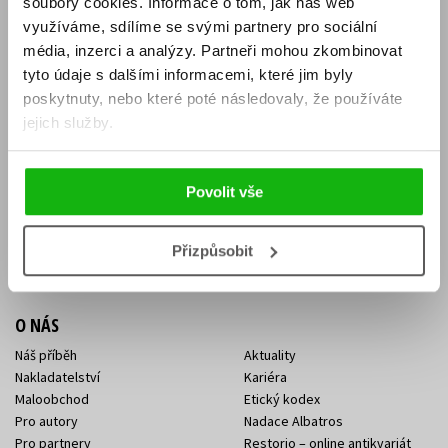
soubory cookies.
Informace o tom, jak náš web
E-SHOP
využíváme, sdílíme se svými partnery pro sociální
média, inzerci a analýzy.
Partneři mohou zkombinovat
Aktuality
Knižní novinky
tyto údaje s dalšími informacemi, které jim byly
Naši autoři
Dárkové poukazy
Obchodní podmínky
Affiliate program
poskytnuty, nebo které poté následovaly, že používáte
Jak nakoupit
Ochrana soukromí
jejich služby.
Doprava a platba
Zpětný odběr elektroodpadu
Benefitní a slevové programy
Povolit vše
KONTAKTY
Kontakt na e-shop
Kontakty Albatros Media
Přizpůsobit
Sídlo společnosti
O NÁS
Náš příběh
Aktuality
Nakladatelství
Kariéra
Maloobchod
Etický kodex
Pro autory
Nadace Albatros
Pro partnery
Restorio – online antikvariát