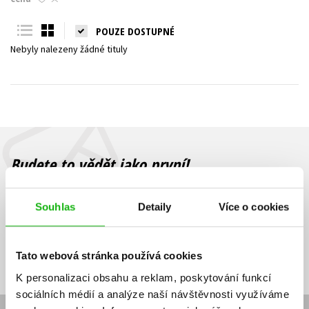
Young adult (SK)
Zahraniční literatura
Zdraví a životní styl
POUZE DOSTUPNÉ
Nebyly nalezeny žádné tituly
Všechny tituly
Budete to vědět jako první!
Zajímá Vás, jaký knižní hit právě vychází, na jaké zboží je výhodná
sleva, jaká běží soutěž o ceny? Přihlášením k odběru našich e-
Souhlas
Detaily
Více o cookies
mailových novinek
souhlasíte se zpracováním osobních údajů
.
Vaše e-
Vaše e-
Přihlásit se
mailová
mailová
Vaše e-mailová adresa
Tato webová stránka používá cookies
adresa
adresa
K personalizaci obsahu a reklam, poskytování funkcí
sociálních médií a analýze naší návštěvnosti využíváme