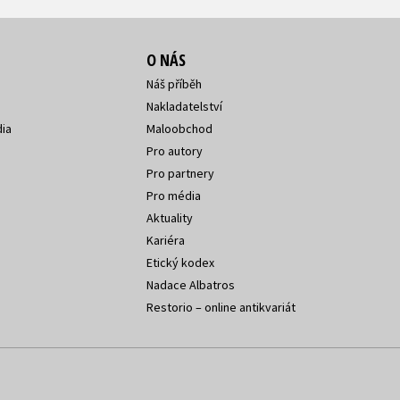
O NÁS
Náš příběh
Nakladatelství
ia
Maloobchod
Pro autory
Pro partnery
Pro média
Aktuality
Kariéra
Etický kodex
Nadace Albatros
Restorio – online antikvariát