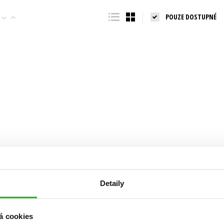
Populárně - naučná pro dospělé
POUZE DOSTUPNÉ
Young adult (SK)
Populárně - naučné pro děti
Zahraniční literatura
Předškoláci
Zdraví a životní styl
Příroda a zahrada
šechny tituly
Detaily
á cookies