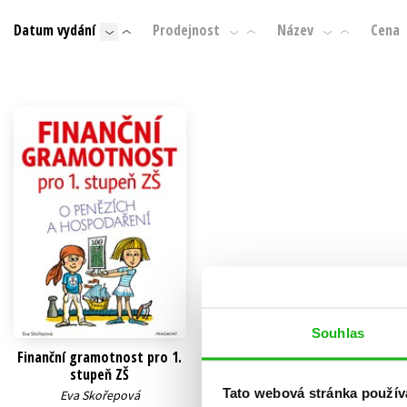
Auto - moto
Datum vydání
Prodejnost
Název
Cena
Jazyky
Beletrie pro děti
Kalendáře
Beletrie pro dospělé
Kariéra a osobní rozvoj
Byznys a ekonomie
Komiks
V
Souhlas
Finanční gramotnost pro 1.
stupeň ZŠ
Tato webová stránka použív
Eva Skořepová