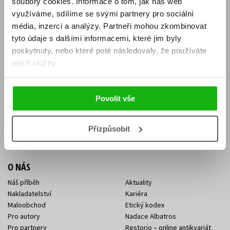
soubory cookies.
Informace o tom, jak náš web
E-SHOP
využíváme, sdílíme se svými partnery pro sociální
média, inzerci a analýzy.
Partneři mohou zkombinovat
Aktuality
Knižní novinky
tyto údaje s dalšími informacemi, které jim byly
Naši autoři
Dárkové poukazy
Obchodní podmínky
Affiliate program
poskytnuty, nebo které poté následovaly, že používáte
Jak nakoupit
Ochrana soukromí
jejich služby.
Doprava a platba
Zpětný odběr elektroodpadu
Benefitní a slevové programy
Povolit vše
KONTAKTY
Kontakt na e-shop
Kontakty Albatros Media
Přizpůsobit
Sídlo společnosti
O NÁS
Náš příběh
Aktuality
Nakladatelství
Kariéra
Maloobchod
Etický kodex
Pro autory
Nadace Albatros
Pro partnery
Restorio – online antikvariát