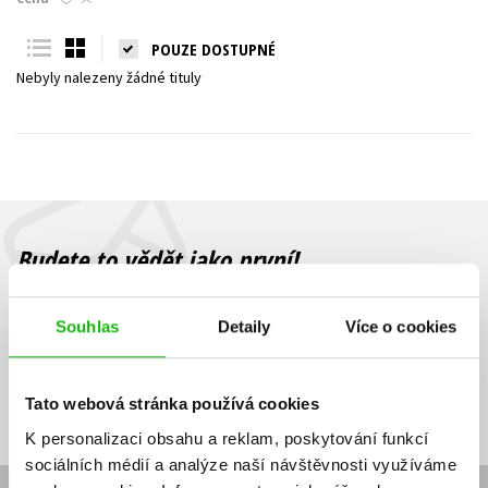
Young adult (SK)
Zahraniční literatura
Zdraví a životní styl
POUZE DOSTUPNÉ
Nebyly nalezeny žádné tituly
Všechny tituly
Budete to vědět jako první!
Zajímá Vás, jaký knižní hit právě vychází, na jaké zboží je výhodná
sleva, jaká běží soutěž o ceny? Přihlášením k odběru našich e-
Souhlas
Detaily
Více o cookies
mailových novinek
souhlasíte se zpracováním osobních údajů
.
Vaše e-
Vaše e-
Přihlásit se
mailová
mailová
Vaše e-mailová adresa
Tato webová stránka používá cookies
adresa
adresa
K personalizaci obsahu a reklam, poskytování funkcí
sociálních médií a analýze naší návštěvnosti využíváme