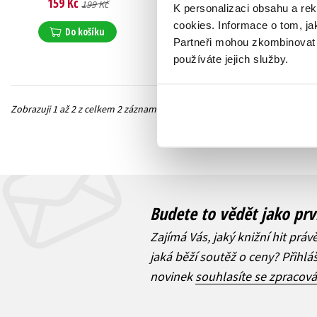
159 Kč
135 Kč
199 Kč
169 Kč
K personalizaci obsahu a re
cookies.
Informace o tom, ja
Do košíku
Do košíku
Partneři mohou zkombinovat t
používáte jejich služby.
Zobrazuji 1 až 2 z celkem 2 záznamů
Předchozí
Budete to vědět jako prv
Zajímá Vás, jaký knižní hit práv
jaká běží soutěž o ceny? Přihl
novinek
souhlasíte se zpracov