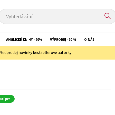
Vyhledávání
ANGLICKÉ KNIHY -20%
VÝPRODEJ -70 %
O NÁS
Předprodej novinky bestsellerové autorky
Přírodní vědy
Křížovky
Společnost, politika
Kuchařky
Technika a věda
New Adult
Učebnice
Ostatní
Umění a kultura
Počítače
ací pes
Výchova a pedagogika
Poezie
Young adult