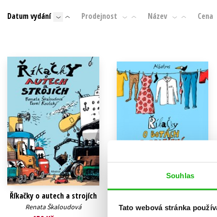
Auto - moto
Datum vydání
Prodejnost
Název
Cena
Jazyky
Beletrie pro děti
Kalendáře
Beletrie pro dospělé
Kariéra a osobní rozvoj
Byznys a ekonomie
Komiks
V
Souhlas
Říkačky o autech a strojích
Říkačky o oblečení
Renata Škaloudová
Renata Škaloudová
Tato webová stránka použív