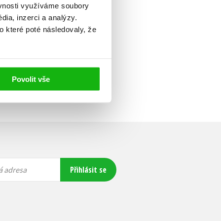
ěvnosti využíváme soubory
ia, inzerci a analýzy.
o které poté následovaly, že
Povolit vše
Přihlásit se
á adresa