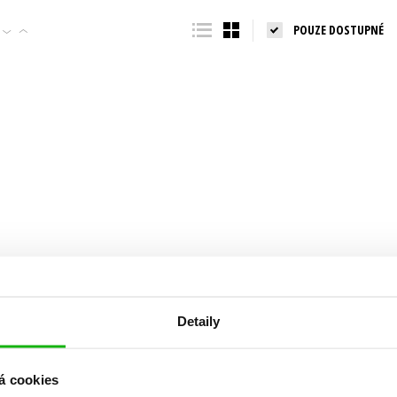
Populárně - naučná pro dospělé
POUZE DOSTUPNÉ
Young adult (SK)
Populárně - naučné pro děti
Zahraniční literatura
Předškoláci
Zdraví a životní styl
Příroda a zahrada
šechny tituly
Detaily
á cookies