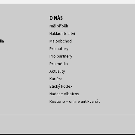
O NÁS
Náš příběh
Nakladatelství
ia
Maloobchod
Pro autory
Pro partnery
Pro média
Aktuality
Kariéra
Etický kodex
Nadace Albatros
Restorio – online antikvariát