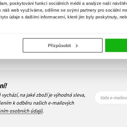
klam, poskytování funkcí sociálních médií a analýze naší návšt
k náš web využíváme, sdílíme se svými partnery pro sociální méd
yto údaje s dalšími informacemi, které jim byly poskytnuty, neb
Zobraz záznamů
Přizpůsobit
1
Další
ní!
Vaše e-
Vaše e-
ě vychází, na jaké zboží je výhodná sleva,
mailová
mailová
Vaše e-mailov
adresa
adresa
ášením k odběru našich e-mailových
áním osobních údajů
.