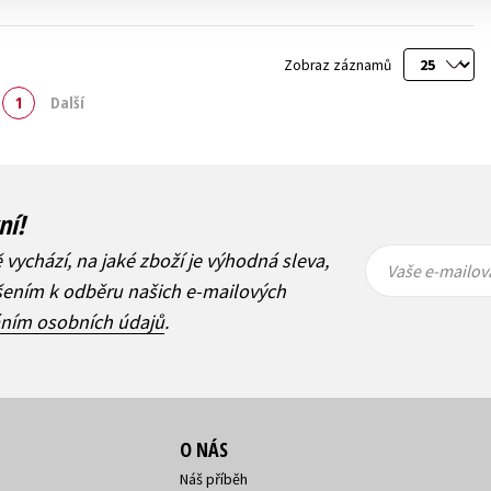
Zobraz záznamů
1
Další
ní!
Vaše e-
Vaše e-
ě vychází, na jaké zboží je výhodná sleva,
mailová
mailová
Vaše e-mailov
adresa
adresa
ášením k odběru našich e-mailových
áním osobních údajů
.
O NÁS
Náš příběh