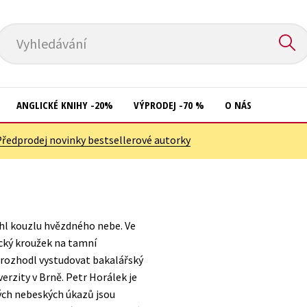
Vyhledávání
ANGLICKÉ KNIHY -20%
VÝPRODEJ -70 %
O NÁS
Předprodej novinky bestsellerové autorky
Přírodní vědy
Křížovky
Společnost, politika
Kuchařky
Technika a věda
New Adult
lehl kouzlu hvězdného nebe. Ve
Učebnice
Ostatní
cký kroužek na tamní
Umění a kultura
 rozhodl vystudovat bakalářský
Počítače
rzity v Brně. Petr Horálek je
Výchova a pedagogika
Poezie
ých nebeských úkazů jsou
Young adult