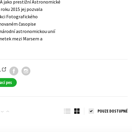
SA jako prestižní Astronomické
Populárně - naučná pro dospělé
roku 2015 jej pozvala
Young adult (SK)
Populárně - naučné pro děti
nkci Fotografického
Zahraniční literatura
omovaném časopise
Předškoláci
národní astronomickou unií
Zdraví a životní styl
Příroda a zahrada
lanetek mezi Marsem a
šechny tituly
a
ací pes
POUZE DOSTUPNÉ