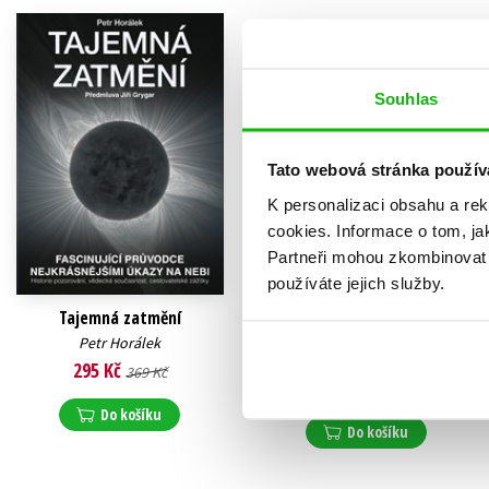
Souhlas
Tato webová stránka použív
K personalizaci obsahu a re
cookies.
Informace o tom, ja
Partneři mohou zkombinovat t
používáte jejich služby.
Tajemná zatmění
Nebeské symfonie
Petr Horálek
Petr Horálek
,
Vladislav Slezák
,
Miloš Rábl
295 Kč
369 Kč
472 Kč
590 Kč
Do košíku
Do košíku