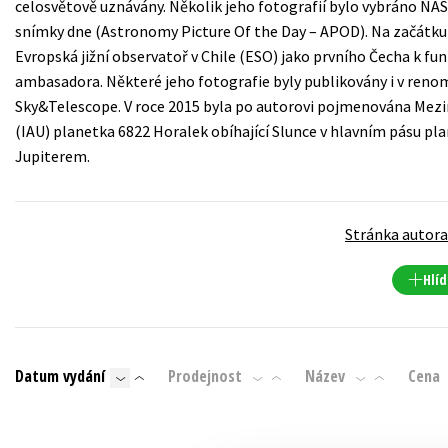
celosvětově uznávány. Několik jeho fotografií bylo vybráno NA
Auto - moto
snímky dne (Astronomy Picture Of the Day – APOD). Na začátku 
Jazyky
Beletrie pro děti
Evropská jižní observatoř v Chile (ESO) jako prvního Čecha k fu
Kalendáře
ambasadora. Některé jeho fotografie byly publikovány i v ren
Beletrie pro dospělé
Sky&Telescope. V roce 2015 byla po autorovi pojmenována Mezi
Kariéra a osobní rozvoj
Byznys a ekonomie
(IAU) planetka 6822 Horalek obíhající Slunce v hlavním pásu p
Komiks
Jupiterem.
V
Stránka autor
Hlíd
Datum vydání
Prodejnost
Název
Cena