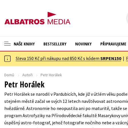
NAŠE KNIHY
BESTSELLERY
NOVINKY
PŘIPRAVUJEME
Sleva 150 Kč při nákupu nad 850 Kč s kódem
SRPEN150
|
ANGLICKÉ KNIHY -20 %
Cestování
VÝPRODEJ -70 %
Dárkové publikace
Domů
Autoři
Petr Horálek
Petr Horálek
KNIHY S DÁRKEM
Dárkové zboží
Petr Horálek se narodil v Pardubicích, kde již v útlém věku pod
ASTERIX S DÁRKEM
Digitální fotografie
stejném městě začal ve svých 12 letech navštěvovat astronomi
🎁DÁRKOVÉ PUBLIKACE
Esoterika a duchovní svět
hvězdárně. Astronomie ho neopustila ani po maturitě, takže se
program Astrofyziky na Přírodovědecké fakultě Masarykovy unive
✉️ DÁRKOVÉ POUKAZY
Historie a military
úspěšný astro-fotograf, jehož fotografie nočního nebe a vzácn
Hobby