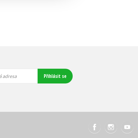
Přihlásit se
á adresa