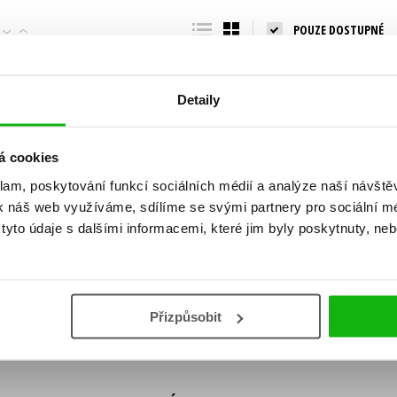
Populárně - naučná pro dospělé
POUZE DOSTUPNÉ
Young adult (SK)
Populárně - naučné pro děti
Zahraniční literatura
Předškoláci
Zdraví a životní styl
Detaily
Příroda a zahrada
á cookies
klam, poskytování funkcí sociálních médií a analýze naší návšt
šechny tituly
k náš web využíváme, sdílíme se svými partnery pro sociální méd
ní!
yto údaje s dalšími informacemi, které jim byly poskytnuty, neb
Vaše e-
Vaše e-
ě vychází, na jaké zboží je výhodná sleva,
mailová
mailová
Vaše e-mailov
adresa
adresa
ášením k odběru našich e-mailových
áním osobních údajů
.
Přizpůsobit