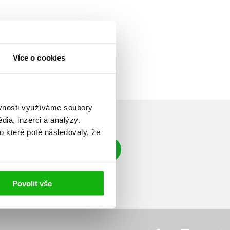
Více o cookies
ěvnosti využíváme soubory
ia, inzerci a analýzy.
o které poté následovaly, že
Přihlásit se
á adresa
Povolit vše