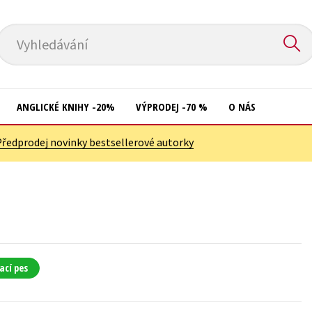
Vyhledávání
ANGLICKÉ KNIHY -20%
VÝPRODEJ -70 %
O NÁS
Předprodej novinky bestsellerové autorky
Přírodní vědy
Křížovky
Společnost, politika
Kuchařky
Technika a věda
New Adult
Učebnice
Ostatní
Umění a kultura
Počítače
ací pes
Výchova a pedagogika
Poezie
Young adult