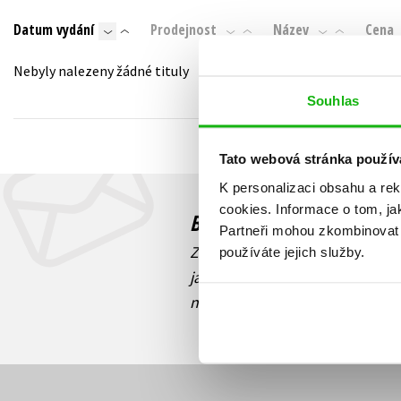
Auto - moto
Datum vydání
Prodejnost
Název
Cena
Jazyky
Beletrie pro děti
Kalendáře
Nebyly nalezeny žádné tituly
Beletrie pro dospělé
Kariéra a osobní rozvoj
Souhlas
Byznys a ekonomie
Komiks
Tato webová stránka použív
K personalizaci obsahu a re
V
cookies.
Informace o tom, ja
Budete to vědět jako prv
Partneři mohou zkombinovat t
Zajímá Vás, jaký knižní hit práv
používáte jejich služby.
jaká běží soutěž o ceny? Přihl
novinek
souhlasíte se zpracov