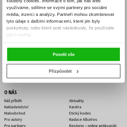
soubory cookies.
Informace o tom, jak náš web
E-SHOP
využíváme, sdílíme se svými partnery pro sociální
média, inzerci a analýzy.
Partneři mohou zkombinovat
Aktuality
Knižní novinky
tyto údaje s dalšími informacemi, které jim byly
Naši autoři
Dárkové poukazy
Obchodní podmínky
Affiliate program
poskytnuty, nebo které poté následovaly, že používáte
Jak nakoupit
Ochrana soukromí
jejich služby.
Doprava a platba
Zpětný odběr elektroodpadu
Benefitní a slevové programy
Povolit vše
KONTAKTY
Kontakt na e-shop
Kontakty Albatros Media
Přizpůsobit
Sídlo společnosti
O NÁS
Náš příběh
Aktuality
Nakladatelství
Kariéra
Maloobchod
Etický kodex
Pro autory
Nadace Albatros
Pro partnery
Restorio – online antikvariát