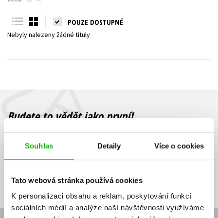
Young adult (SK)
Zahraniční literatura
Zdraví a životní styl
POUZE DOSTUPNÉ
Nebyly nalezeny žádné tituly
Všechny tituly
Budete to vědět jako první!
Zajímá Vás, jaký knižní hit právě vychází, na jaké zboží je výhodná
sleva, jaká běží soutěž o ceny? Přihlášením k odběru našich e-
Souhlas
Detaily
Více o cookies
mailových novinek
souhlasíte se zpracováním osobních údajů
.
Vaše e-
Vaše e-
Přihlásit se
mailová
mailová
Vaše e-mailová adresa
Tato webová stránka používá cookies
adresa
adresa
K personalizaci obsahu a reklam, poskytování funkcí
sociálních médií a analýze naší návštěvnosti využíváme