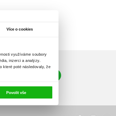
Více o cookies
ěvnosti využíváme soubory
ia, inzerci a analýzy.
o které poté následovaly, že
Přihlásit se
á adresa
Povolit vše