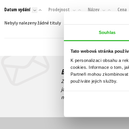
Auto - moto
Datum vydání
Prodejnost
Název
Cena
Jazyky
Beletrie pro děti
Kalendáře
Nebyly nalezeny žádné tituly
Beletrie pro dospělé
Kariéra a osobní rozvoj
Souhlas
Byznys a ekonomie
Komiks
Tato webová stránka použív
K personalizaci obsahu a re
V
cookies.
Informace o tom, ja
Budete to vědět jako prv
Partneři mohou zkombinovat t
Zajímá Vás, jaký knižní hit práv
používáte jejich služby.
jaká běží soutěž o ceny? Přihl
novinek
souhlasíte se zpracov