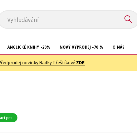
Vyhledávání
ANGLICKÉ KNIHY -20%
NOVÝ VÝPRODEJ -70 %
O NÁS
Předprodej novinky Radky Třeštíkové
ZDE
Přírodní vědy
Křížovky
Společnost, politika
Kuchařky
Technika a věda
New Adult
Učebnice
Ostatní
Umění a kultura
Počítače
ací pes
Výchova a pedagogika
Poezie
Young adult