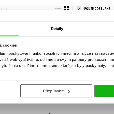
Populárně - naučná pro dospělé
POUZE DOSTUPNÉ
Young adult (SK)
Populárně - naučné pro děti
Zahraniční literatura
Předškoláci
Zdraví a životní styl
Detaily
Příroda a zahrada
á cookies
klam, poskytování funkcí sociálních médií a analýze naší návšt
šechny tituly
k náš web využíváme, sdílíme se svými partnery pro sociální méd
ní!
yto údaje s dalšími informacemi, které jim byly poskytnuty, neb
Vaše e-
Vaše e-
ě vychází, na jaké zboží je výhodná sleva,
mailová
mailová
Vaše e-mailov
adresa
adresa
ášením k odběru našich e-mailových
áním osobních údajů
.
Přizpůsobit