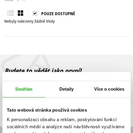
Young adult (SK)
Zahraniční literatura
Zdraví a životní styl
POUZE DOSTUPNÉ
Nebyly nalezeny žádné tituly
Všechny tituly
Budete to vědět jako první!
Zajímá Vás, jaký knižní hit právě vychází, na jaké zboží je výhodná
sleva, jaká běží soutěž o ceny? Přihlášením k odběru našich e-
Souhlas
Detaily
Více o cookies
mailových novinek
souhlasíte se zpracováním osobních údajů
.
Vaše e-
Vaše e-
Přihlásit se
mailová
mailová
Vaše e-mailová adresa
Tato webová stránka používá cookies
adresa
adresa
K personalizaci obsahu a reklam, poskytování funkcí
sociálních médií a analýze naší návštěvnosti využíváme