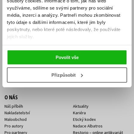
soubory cookies.
Informace o tom, jak náš web
E-SHOP
využíváme, sdílíme se svými partnery pro sociální
média, inzerci a analýzy.
Partneři mohou zkombinovat
Aktuality
Knižní novinky
tyto údaje s dalšími informacemi, které jim byly
Naši autoři
Dárkové poukazy
Obchodní podmínky
Affiliate program
poskytnuty, nebo které poté následovaly, že používáte
Jak nakoupit
Ochrana soukromí
jejich služby.
Doprava a platba
Zpětný odběr elektroodpadu
Benefitní a slevové programy
Povolit vše
KONTAKTY
Kontakt na e-shop
Kontakty Albatros Media
Přizpůsobit
Sídlo společnosti
O NÁS
Náš příběh
Aktuality
Nakladatelství
Kariéra
Maloobchod
Etický kodex
Pro autory
Nadace Albatros
Pro partnery
Restorio – online antikvariát