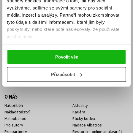
soubory cookies.
Informace o tom, jak náš web
E-SHOP
využíváme, sdílíme se svými partnery pro sociální
média, inzerci a analýzy.
Partneři mohou zkombinovat
Aktuality
Knižní novinky
tyto údaje s dalšími informacemi, které jim byly
Naši autoři
Dárkové poukazy
Obchodní podmínky
Affiliate program
poskytnuty, nebo které poté následovaly, že používáte
Jak nakoupit
Ochrana soukromí
jejich služby.
Doprava a platba
Zpětný odběr elektroodpadu
Benefitní a slevové programy
Povolit vše
KONTAKTY
Kontakt na e-shop
Kontakty Albatros Media
Přizpůsobit
Sídlo společnosti
O NÁS
Náš příběh
Aktuality
Nakladatelství
Kariéra
Maloobchod
Etický kodex
Pro autory
Nadace Albatros
Pro partnery
Restorio – online antikvariát