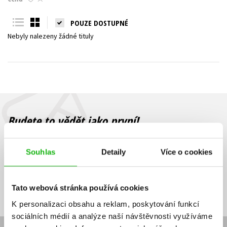
Young adult (SK)
Zahraniční literatura
Zdraví a životní styl
POUZE DOSTUPNÉ
Nebyly nalezeny žádné tituly
Všechny tituly
Budete to vědět jako první!
Zajímá Vás, jaký knižní hit právě vychází, na jaké zboží je výhodná
sleva, jaká běží soutěž o ceny? Přihlášením k odběru našich e-
Souhlas
Detaily
Více o cookies
mailových novinek
souhlasíte se zpracováním osobních údajů
.
Vaše e-
Vaše e-
Přihlásit se
mailová
mailová
Vaše e-mailová adresa
Tato webová stránka používá cookies
adresa
adresa
K personalizaci obsahu a reklam, poskytování funkcí
sociálních médií a analýze naší návštěvnosti využíváme