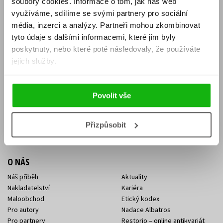
soubory cookies.
Informace o tom, jak náš web
E-SHOP
využíváme, sdílíme se svými partnery pro sociální
média, inzerci a analýzy.
Partneři mohou zkombinovat
Aktuality
Knižní novinky
tyto údaje s dalšími informacemi, které jim byly
Naši autoři
Dárkové poukazy
Obchodní podmínky
Affiliate program
poskytnuty, nebo které poté následovaly, že používáte
Jak nakoupit
Ochrana soukromí
jejich služby.
Doprava a platba
Zpětný odběr elektroodpadu
Benefitní a slevové programy
Povolit vše
KONTAKTY
Kontakt na e-shop
Kontakty Albatros Media
Přizpůsobit
Sídlo společnosti
O NÁS
Náš příběh
Aktuality
Nakladatelství
Kariéra
Maloobchod
Etický kodex
Pro autory
Nadace Albatros
Pro partnery
Restorio – online antikvariát