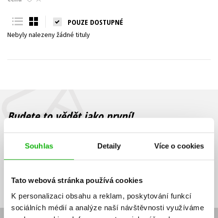
Young adult (SK)
Zahraniční literatura
Zdraví a životní styl
POUZE DOSTUPNÉ
Nebyly nalezeny žádné tituly
Všechny tituly
Budete to vědět jako první!
Zajímá Vás, jaký knižní hit právě vychází, na jaké zboží je výhodná
sleva, jaká běží soutěž o ceny? Přihlášením k odběru našich e-
Souhlas
Detaily
Více o cookies
mailových novinek
souhlasíte se zpracováním osobních údajů
.
Vaše e-
Vaše e-
Přihlásit se
mailová
mailová
Vaše e-mailová adresa
Tato webová stránka používá cookies
adresa
adresa
K personalizaci obsahu a reklam, poskytování funkcí
sociálních médií a analýze naší návštěvnosti využíváme