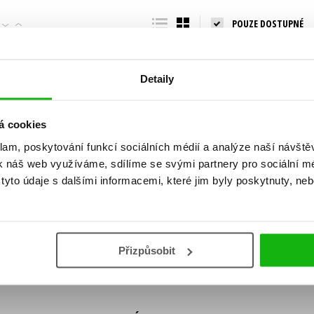
Populárně - naučná pro dospělé
POUZE DOSTUPNÉ
Young adult (SK)
Populárně - naučné pro děti
Zahraniční literatura
Předškoláci
Zdraví a životní styl
Detaily
Příroda a zahrada
á cookies
klam, poskytování funkcí sociálních médií a analýze naší návšt
šechny tituly
k náš web využíváme, sdílíme se svými partnery pro sociální méd
ní!
yto údaje s dalšími informacemi, které jim byly poskytnuty, neb
Vaše e-
Vaše e-
ě vychází, na jaké zboží je výhodná sleva,
mailová
mailová
Vaše e-mailov
adresa
adresa
ášením k odběru našich e-mailových
áním osobních údajů
.
Přizpůsobit