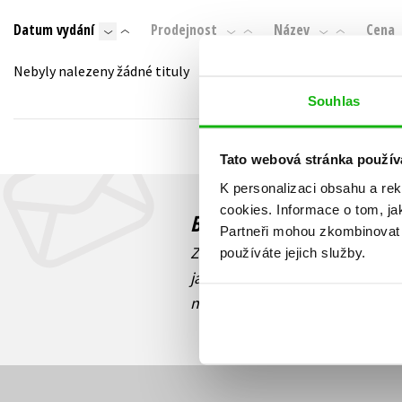
Auto - moto
Datum vydání
Prodejnost
Název
Cena
Jazyky
Beletrie pro děti
Kalendáře
Nebyly nalezeny žádné tituly
Beletrie pro dospělé
Kariéra a osobní rozvoj
Souhlas
Byznys a ekonomie
Komiks
Tato webová stránka použív
K personalizaci obsahu a re
V
cookies.
Informace o tom, ja
Budete to vědět jako prv
Partneři mohou zkombinovat t
Zajímá Vás, jaký knižní hit práv
používáte jejich služby.
jaká běží soutěž o ceny? Přihl
novinek
souhlasíte se zpracov