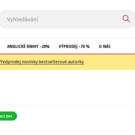
Vyhledávání
ANGLICKÉ KNIHY -20%
VÝPRODEJ -70 %
O NÁS
Předprodej novinky bestsellerové autorky
Přírodní vědy
Křížovky
Společnost, politika
Kuchařky
Technika a věda
New Adult
Učebnice
Ostatní
Umění a kultura
Počítače
ací pes
Výchova a pedagogika
Poezie
Young adult