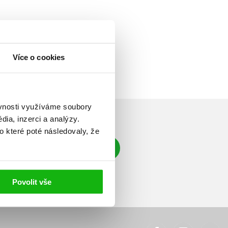
Více o cookies
ěvnosti využíváme soubory
ia, inzerci a analýzy.
o které poté následovaly, že
Přihlásit se
á adresa
Povolit vše