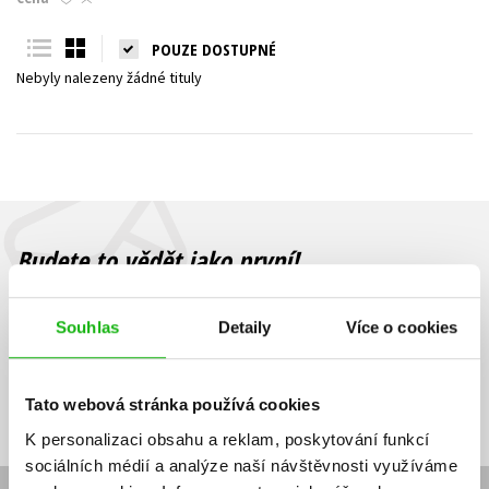
Young adult (SK)
Zahraniční literatura
Zdraví a životní styl
POUZE DOSTUPNÉ
Nebyly nalezeny žádné tituly
Všechny tituly
Budete to vědět jako první!
Zajímá Vás, jaký knižní hit právě vychází, na jaké zboží je výhodná
sleva, jaká běží soutěž o ceny? Přihlášením k odběru našich e-
Souhlas
Detaily
Více o cookies
mailových novinek
souhlasíte se zpracováním osobních údajů
.
Vaše e-
Vaše e-
Přihlásit se
mailová
mailová
Vaše e-mailová adresa
Tato webová stránka používá cookies
adresa
adresa
K personalizaci obsahu a reklam, poskytování funkcí
sociálních médií a analýze naší návštěvnosti využíváme