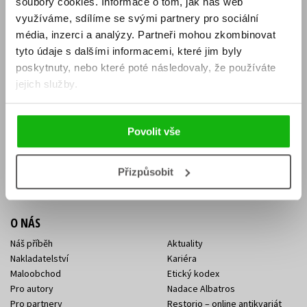
soubory cookies.
Informace o tom, jak náš web
E-SHOP
využíváme, sdílíme se svými partnery pro sociální
média, inzerci a analýzy.
Partneři mohou zkombinovat
Aktuality
Knižní novinky
tyto údaje s dalšími informacemi, které jim byly
Naši autoři
Dárkové poukazy
Obchodní podmínky
Affiliate program
poskytnuty, nebo které poté následovaly, že používáte
Jak nakoupit
Ochrana soukromí
jejich služby.
Doprava a platba
Zpětný odběr elektroodpadu
Benefitní a slevové programy
Povolit vše
KONTAKTY
Kontakt na e-shop
Kontakty Albatros Media
Přizpůsobit
Sídlo společnosti
O NÁS
Náš příběh
Aktuality
Nakladatelství
Kariéra
Maloobchod
Etický kodex
Pro autory
Nadace Albatros
Pro partnery
Restorio – online antikvariát