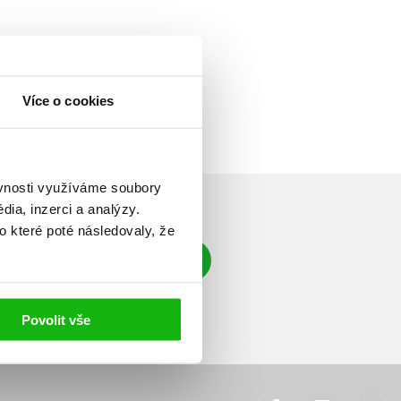
Více o cookies
ěvnosti využíváme soubory
ia, inzerci a analýzy.
o které poté následovaly, že
Přihlásit se
á adresa
Povolit vše