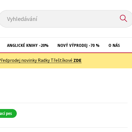
Vyhledávání
ANGLICKÉ KNIHY -20%
NOVÝ VÝPRODEJ -70 %
O NÁS
Předprodej novinky Radky Třeštíkové
ZDE
Přírodní vědy
Křížovky
Společnost, politika
Kuchařky
Technika a věda
New Adult
Učebnice
Ostatní
Umění a kultura
Počítače
ací pes
Výchova a pedagogika
Poezie
Young adult