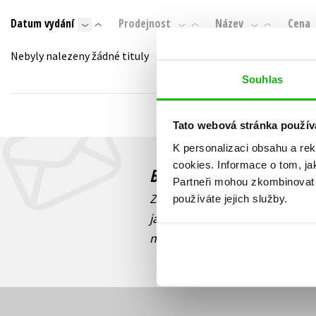
Auto - moto
Datum vydání
Prodejnost
Název
Cena
Jazyky
Beletrie pro děti
Kalendáře
Nebyly nalezeny žádné tituly
Beletrie pro dospělé
Kariéra a osobní rozvoj
Souhlas
Byznys a ekonomie
Komiks
Tato webová stránka použív
K personalizaci obsahu a re
V
cookies.
Informace o tom, ja
Budete to vědět jako prv
Partneři mohou zkombinovat t
Zajímá Vás, jaký knižní hit práv
používáte jejich služby.
jaká běží soutěž o ceny? Přihl
novinek
souhlasíte se zpracov