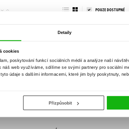
Populárně - naučná pro dospělé
POUZE DOSTUPNÉ
Young adult (SK)
Populárně - naučné pro děti
Zahraniční literatura
Předškoláci
Zdraví a životní styl
Detaily
Příroda a zahrada
á cookies
klam, poskytování funkcí sociálních médií a analýze naší návšt
šechny tituly
k náš web využíváme, sdílíme se svými partnery pro sociální méd
ní!
yto údaje s dalšími informacemi, které jim byly poskytnuty, neb
Vaše e-
Vaše e-
ě vychází, na jaké zboží je výhodná sleva,
mailová
mailová
Vaše e-mailov
adresa
adresa
ášením k odběru našich e-mailových
áním osobních údajů
.
Přizpůsobit