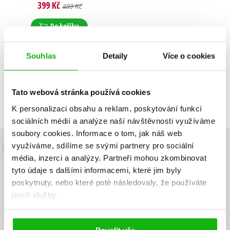
399 Kč
499 Kč
Do košíku
Souhlas
Detaily
Více o cookies
Zobrazuji 1 až 1 z celkem 1 záznamů
Zobraz záznamů
Tato webová stránka používá cookies
Předchozí
1
Další
K personalizaci obsahu a reklam, poskytování funkcí
sociálních médií a analýze naší návštěvnosti využíváme
soubory cookies.
Informace o tom, jak náš web
využíváme, sdílíme se svými partnery pro sociální
Budete to vědět jako první!
média, inzerci a analýzy.
Partneři mohou zkombinovat
tyto údaje s dalšími informacemi, které jim byly
Zajímá Vás, jaký knižní hit právě vychází, na jaké zboží je výhodná
poskytnuty, nebo které poté následovaly, že používáte
sleva, jaká běží soutěž o ceny? Přihlášením k odběru našich e-
mailových novinek
souhlasíte se zpracováním osobních údajů
.
jejich služby.
Vaše e-
Vaše e-
Přihlásit se
mailová
mailová
Vaše e-mailová adresa
adresa
adresa