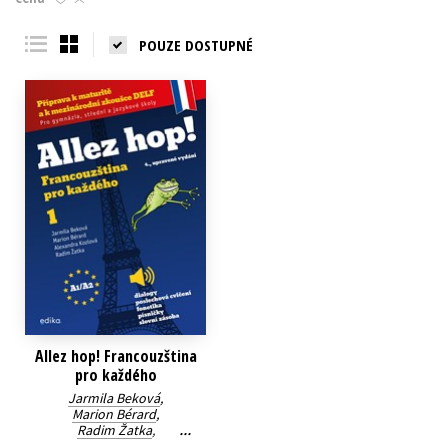
Young adult (SK)
Zahraniční literatura
Zdraví a životní styl
POUZE DOSTUPNÉ
Všechny tituly
Allez hop! Francouzština
pro každého
Jarmila Beková
,
Marion Bérard
,
Radim Žatka
,
Alexandra Kozlová