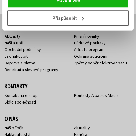
Povolit vše
Přizpůsobit
E-SHOP
Aktuality
Knižní novinky
Naši autoři
Dárkové poukazy
Obchodní podmínky
Affiliate program
Jak nakoupit
Ochrana soukromí
Doprava a platba
Zpětný odběr elektroodpadu
Benefitní a slevové programy
KONTAKTY
Kontakt na e-shop
Kontakty Albatros Media
Sídlo společnosti
O NÁS
Náš příběh
Aktuality
Nakladatelství
Kariéra