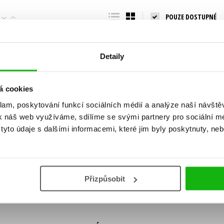
Populárně - naučná pro dospělé
POUZE DOSTUPNÉ
Young adult (SK)
Populárně - naučné pro děti
Zahraniční literatura
Předškoláci
Zdraví a životní styl
Detaily
Příroda a zahrada
á cookies
klam, poskytování funkcí sociálních médií a analýze naší návšt
šechny tituly
k náš web využíváme, sdílíme se svými partnery pro sociální méd
ní!
yto údaje s dalšími informacemi, které jim byly poskytnuty, neb
Vaše e-
Vaše e-
ě vychází, na jaké zboží je výhodná sleva,
mailová
mailová
Vaše e-mailov
adresa
adresa
ášením k odběru našich e-mailových
áním osobních údajů
.
Přizpůsobit