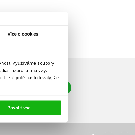
Více o cookies
ěvnosti využíváme soubory
ia, inzerci a analýzy.
o které poté následovaly, že
Přihlásit se
á adresa
Povolit vše