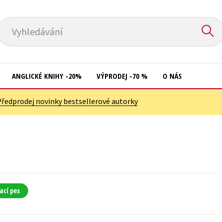
Vyhledávání
ANGLICKÉ KNIHY -20%
VÝPRODEJ -70 %
O NÁS
Předprodej novinky bestsellerové autorky
Přírodní vědy
Křížovky
Společnost, politika
Kuchařky
Technika a věda
New Adult
Učebnice
Ostatní
Umění a kultura
Počítače
ací pes
Výchova a pedagogika
Poezie
Young adult