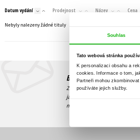
Auto - moto
Datum vydání
Prodejnost
Název
Cena
Jazyky
Beletrie pro děti
Kalendáře
Nebyly nalezeny žádné tituly
Beletrie pro dospělé
Kariéra a osobní rozvoj
Souhlas
Byznys a ekonomie
Komiks
Tato webová stránka použív
K personalizaci obsahu a re
V
cookies.
Informace o tom, ja
Budete to vědět jako prv
Partneři mohou zkombinovat t
Zajímá Vás, jaký knižní hit práv
používáte jejich služby.
jaká běží soutěž o ceny? Přihl
novinek
souhlasíte se zpracov