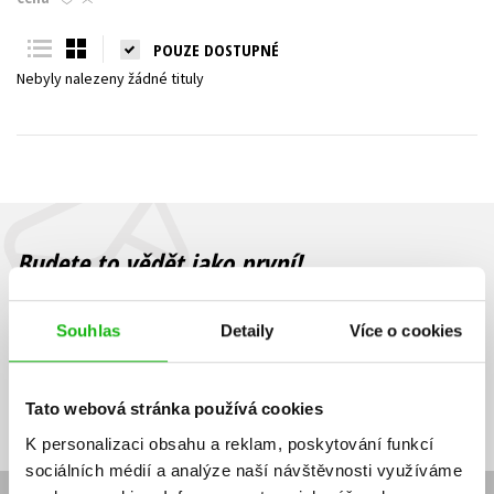
Young adult (SK)
Zahraniční literatura
Zdraví a životní styl
POUZE DOSTUPNÉ
Nebyly nalezeny žádné tituly
Všechny tituly
Budete to vědět jako první!
Zajímá Vás, jaký knižní hit právě vychází, na jaké zboží je výhodná
sleva, jaká běží soutěž o ceny? Přihlášením k odběru našich e-
Souhlas
Detaily
Více o cookies
mailových novinek
souhlasíte se zpracováním osobních údajů
.
Vaše e-
Vaše e-
Přihlásit se
mailová
mailová
Vaše e-mailová adresa
Tato webová stránka používá cookies
adresa
adresa
K personalizaci obsahu a reklam, poskytování funkcí
sociálních médií a analýze naší návštěvnosti využíváme