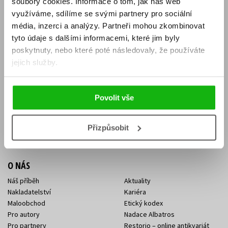
soubory cookies.
Informace o tom, jak náš web
E-SHOP
využíváme, sdílíme se svými partnery pro sociální
média, inzerci a analýzy.
Partneři mohou zkombinovat
Aktuality
Knižní novinky
tyto údaje s dalšími informacemi, které jim byly
Naši autoři
Dárkové poukazy
Obchodní podmínky
Affiliate program
poskytnuty, nebo které poté následovaly, že používáte
Jak nakoupit
Ochrana soukromí
jejich služby.
Doprava a platba
Zpětný odběr elektroodpadu
Benefitní a slevové programy
Povolit vše
KONTAKTY
Kontakt na e-shop
Kontakty Albatros Media
Přizpůsobit
Sídlo společnosti
O NÁS
Náš příběh
Aktuality
Nakladatelství
Kariéra
Maloobchod
Etický kodex
Pro autory
Nadace Albatros
Pro partnery
Restorio – online antikvariát