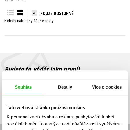
Young adult (SK)
Zahraniční literatura
Zdraví a životní styl
POUZE DOSTUPNÉ
Nebyly nalezeny žádné tituly
Všechny tituly
Budete to vědět jako první!
Zajímá Vás, jaký knižní hit právě vychází, na jaké zboží je výhodná
sleva, jaká běží soutěž o ceny? Přihlášením k odběru našich e-
Souhlas
Detaily
Více o cookies
mailových novinek
souhlasíte se zpracováním osobních údajů
.
Vaše e-
Vaše e-
Přihlásit se
mailová
mailová
Vaše e-mailová adresa
Tato webová stránka používá cookies
adresa
adresa
K personalizaci obsahu a reklam, poskytování funkcí
sociálních médií a analýze naší návštěvnosti využíváme