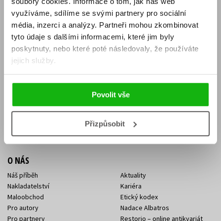
soubory cookies.
Informace o tom, jak náš web
E-SHOP
využíváme, sdílíme se svými partnery pro sociální
média, inzerci a analýzy.
Partneři mohou zkombinovat
Aktuality
Knižní novinky
tyto údaje s dalšími informacemi, které jim byly
Naši autoři
Dárkové poukazy
Obchodní podmínky
Affiliate program
poskytnuty, nebo které poté následovaly, že používáte
Jak nakoupit
Ochrana soukromí
jejich služby.
Doprava a platba
Zpětný odběr elektroodpadu
Benefitní a slevové programy
Povolit vše
KONTAKTY
Kontakt na e-shop
Kontakty Albatros Media
Přizpůsobit
Sídlo společnosti
O NÁS
Náš příběh
Aktuality
Nakladatelství
Kariéra
Maloobchod
Etický kodex
Pro autory
Nadace Albatros
Pro partnery
Restorio – online antikvariát