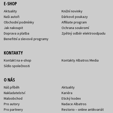
E-SHOP
Aktuality
Knižní novinky
Naši autoři
Dárkové poukazy
Obchodní podmínky
Affiliate program
Jak nakoupit
Ochrana soukromí
Doprava a platba
Zpětný odběr elektroodpadu
Benefitní a slevové programy
KONTAKTY
Kontakt na e-shop
Kontakty Albatros Media
Sídlo společnosti
O NÁS
Náš příběh
Aktuality
Nakladatelství
Kariéra
Maloobchod
Etický kodex
Pro autory
Nadace Albatros
Pro partnery
Restorio – online antikvariát