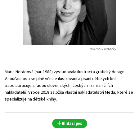
Young adult (SK)
Zahraniční literatura
Zdraví a životní styl
Všechny tituly
© Archiv autorky
Mária Nerádová (nar. 1988) vystudovala ilustraci a grafický design.
V současnosti se plně věnuje ilustrování a psaní dětských knih
a spolupracuje s řadou slovenských, českých i zahraničních
nakladatelů. V roce 2018 založila vlastní nakladatelství Meda, které se
specializuje na dětské knihy.
Hlídací pes