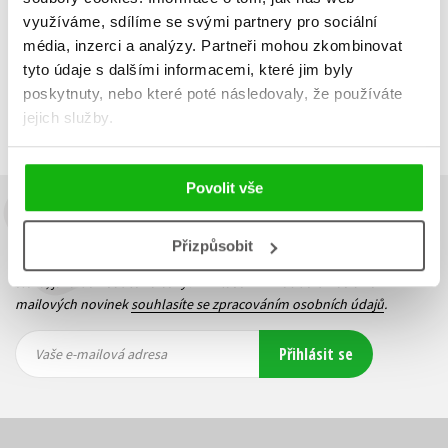
využíváme, sdílíme se svými partnery pro sociální
média, inzerci a analýzy.
Partneři mohou zkombinovat
tyto údaje s dalšími informacemi, které jim byly
Zobrazuji 1 až 2 z celkem 2 záznamů
Zobraz záznamů
poskytnuty, nebo které poté následovaly, že používáte
Předchozí
1
Další
jejich služby.
Povolit vše
Budete to vědět jako první!
Přizpůsobit
Zajímá Vás, jaký knižní hit právě vychází, na jaké zboží je výhodná
sleva, jaká běží soutěž o ceny? Přihlášením k odběru našich e-
mailových novinek
souhlasíte se zpracováním osobních údajů
.
Vaše e-
Vaše e-
Přihlásit se
mailová
mailová
Vaše e-mailová adresa
adresa
adresa