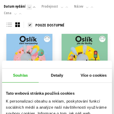
Datum vydání
Prodejnost
Název
Cena
POUZE DOSTUPNÉ
Souhlas
Detaily
Více o cookies
Oslík slaví narozeniny
Oslík jde do školky
Eva Mrázková
Eva Mrázková
Tato webová stránka používá cookies
279 Kč
279 Kč
349 Kč
349 Kč
K personalizaci obsahu a reklam, poskytování funkcí
sociálních médií a analýze naší návštěvnosti využíváme
Do košíku
Do košíku
soubory cookies.
Informace o tom, jak náš web