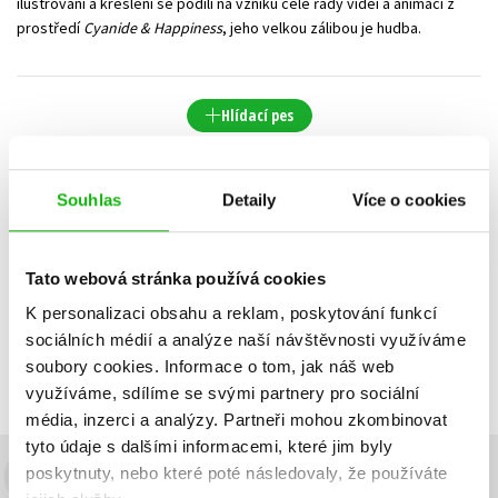
ilustrování a kreslení se podílí na vzniku celé řady videí a animací z
prostředí
Cyanide & Happiness
, jeho velkou zálibou je hudba.
Hlídací pes
Datum vydání
Prodejnost
Název
Souhlas
Detaily
Více o cookies
Cena
Tato webová stránka používá cookies
POUZE DOSTUPNÉ
Nebyly nalezeny žádné tituly
K personalizaci obsahu a reklam, poskytování funkcí
sociálních médií a analýze naší návštěvnosti využíváme
soubory cookies.
Informace o tom, jak náš web
využíváme, sdílíme se svými partnery pro sociální
média, inzerci a analýzy.
Partneři mohou zkombinovat
tyto údaje s dalšími informacemi, které jim byly
poskytnuty, nebo které poté následovaly, že používáte
Budete to vědět jako první!