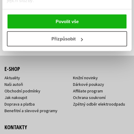
jejich služby.
Zajímá Vás, jaký knižní hit právě vychází, na jaké zboží je výhodná
sleva, jaká běží soutěž o ceny? Přihlášením k odběru našich e-
Povolit vše
mailových novinek
souhlasíte se zpracováním osobních údajů
.
Vaše e-
Vaše e-
Přihlásit se
mailová
mailová
Vaše e-mailová adresa
Přizpůsobit
adresa
adresa
E-SHOP
Aktuality
Knižní novinky
Naši autoři
Dárkové poukazy
Obchodní podmínky
Affiliate program
Jak nakoupit
Ochrana soukromí
Doprava a platba
Zpětný odběr elektroodpadu
Benefitní a slevové programy
KONTAKTY