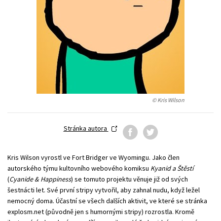
Young adult (SK)
Zahraniční literatura
Zdraví a životní styl
Všechny tituly
© Kris Wilson
Stránka autora
Kris Wilson vyrostl ve Fort Bridger ve Wyomingu. Jako člen
autorského týmu kultovního webového komiksu
Kyanid a Štěstí
(
Cyanide & Happiness
) se tomuto projektu věnuje již od svých
šestnácti let. Své první stripy vytvořil, aby zahnal nudu, když ležel
nemocný doma. Účastní se všech dalších aktivit, ve které se stránka
explosm.net (původně jen s humornými stripy) rozrostla. Kromě