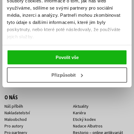
soubory cookies.
Informace o tom, jak náš web
E-SHOP
využíváme, sdílíme se svými partnery pro sociální
média, inzerci a analýzy.
Partneři mohou zkombinovat
Aktuality
Knižní novinky
tyto údaje s dalšími informacemi, které jim byly
Naši autoři
Dárkové poukazy
Obchodní podmínky
Affiliate program
poskytnuty, nebo které poté následovaly, že používáte
Jak nakoupit
Ochrana soukromí
jejich služby.
Doprava a platba
Zpětný odběr elektroodpadu
Benefitní a slevové programy
Povolit vše
KONTAKTY
Kontakt na e-shop
Kontakty Albatros Media
Přizpůsobit
Sídlo společnosti
O NÁS
Náš příběh
Aktuality
Nakladatelství
Kariéra
Maloobchod
Etický kodex
Pro autory
Nadace Albatros
Pro partnery
Restorio – online antikvariát