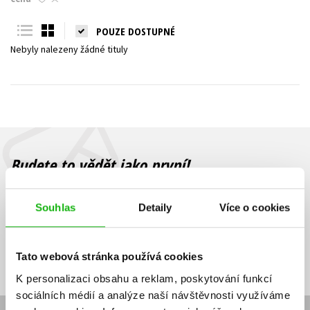
Young adult (SK)
Zahraniční literatura
Zdraví a životní styl
POUZE DOSTUPNÉ
Nebyly nalezeny žádné tituly
Všechny tituly
Budete to vědět jako první!
Zajímá Vás, jaký knižní hit právě vychází, na jaké zboží je výhodná
sleva, jaká běží soutěž o ceny? Přihlášením k odběru našich e-
Souhlas
Detaily
Více o cookies
mailových novinek
souhlasíte se zpracováním osobních údajů
.
Vaše e-
Vaše e-
Přihlásit se
mailová
mailová
Vaše e-mailová adresa
Tato webová stránka používá cookies
adresa
adresa
K personalizaci obsahu a reklam, poskytování funkcí
sociálních médií a analýze naší návštěvnosti využíváme