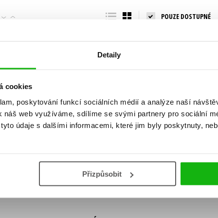
Populárně - naučná pro dospělé
POUZE DOSTUPNÉ
Young adult (SK)
Populárně - naučné pro děti
Zahraniční literatura
Předškoláci
Zdraví a životní styl
Detaily
Příroda a zahrada
á cookies
klam, poskytování funkcí sociálních médií a analýze naší návšt
šechny tituly
k náš web využíváme, sdílíme se svými partnery pro sociální méd
ní!
yto údaje s dalšími informacemi, které jim byly poskytnuty, neb
Vaše e-
Vaše e-
ě vychází, na jaké zboží je výhodná sleva,
mailová
mailová
Vaše e-mailov
adresa
adresa
ášením k odběru našich e-mailových
áním osobních údajů
.
Přizpůsobit