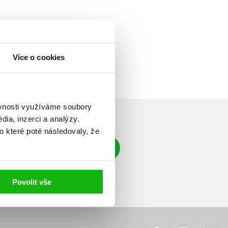
Více o cookies
ěvnosti využíváme soubory
ia, inzerci a analýzy.
o které poté následovaly, že
Přihlásit se
á adresa
Povolit vše