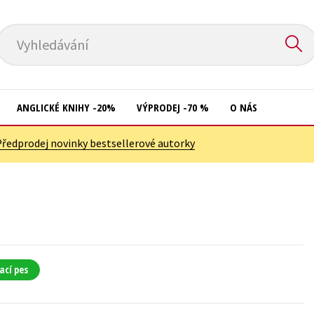
Vyhledávání
ANGLICKÉ KNIHY -20%
VÝPRODEJ -70 %
O NÁS
Předprodej novinky bestsellerové autorky
Přírodní vědy
Křížovky
Společnost, politika
Kuchařky
Technika a věda
New Adult
Učebnice
Ostatní
Umění a kultura
Počítače
ací pes
Výchova a pedagogika
Poezie
Young adult