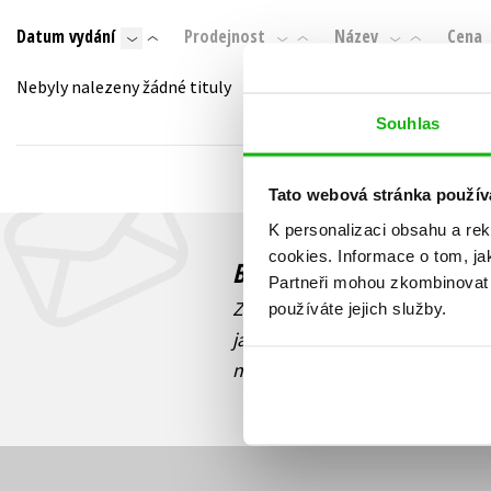
Auto - moto
Datum vydání
Prodejnost
Název
Cena
Jazyky
Beletrie pro děti
Kalendáře
Nebyly nalezeny žádné tituly
Beletrie pro dospělé
Kariéra a osobní rozvoj
Souhlas
Byznys a ekonomie
Komiks
Tato webová stránka použív
K personalizaci obsahu a re
V
cookies.
Informace o tom, ja
Budete to vědět jako prv
Partneři mohou zkombinovat t
Zajímá Vás, jaký knižní hit práv
používáte jejich služby.
jaká běží soutěž o ceny? Přihl
novinek
souhlasíte se zpracov